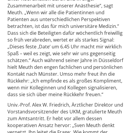
Zusammenarbeit mit unserer Anästhesie“, sagt
Meuth. „Wenn wir alle die Patientinnen und
Patienten aus unterschiedlichen Perspektiven
betrachten, ist das für mich universitäre Medizin.“
Dass sich die Beteiligten dafür wöchentlich freiwillig
so früh verabreden, wertet er als starkes Signal:
„Dieses feste ,Date‘ um 6.45 Uhr macht mir wirklich
Spaß – weil es zeigt, wie sehr wir uns gegenseitig
schätzen.“ Auch während seiner Jahre in Düsseldorf
hielt Meuth den engen fachlichen und persönlichen
Kontakt nach Münster. Umso mehr freut ihn die
Rückkehr: „Ich empfinde es als großes Kompliment,
wenn mir Kolleginnen und Kollegen signalisieren,
dass sie sich über meine Rückkehr freuen.“
Univ.-Prof. Alex W. Friedrich, Ärztlicher Direktor und
Vorstandsvorsitzender des UKM, gratulierte Meuth
zum Amtsantritt. Er hebt vor allem dessen
kooperativen Ansatz hervor: „Sven Meuth denkt
vernetzt. Ihn leitet die Frage: ‚Wie kommt der