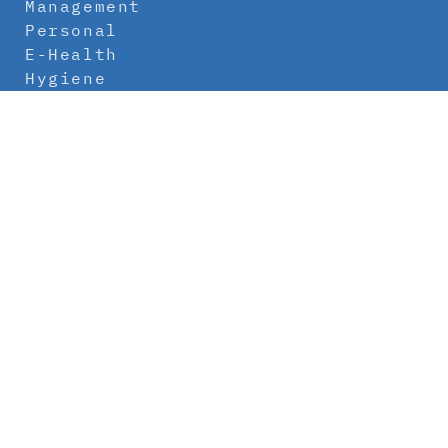
Management
Personal
E-Health
Hygiene
Labor
Medizintechnik
Klinikbau
Newsletter
Abo
Kontakt
Mediadaten
Über uns
Impressum
Datenschutz
AGB