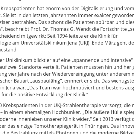
i Krebspatienten hat enorm von der Digitalisierung und vo
rt. Sie ist in den letzten Jahrzehnten immer exakter geworde
ziser bestrahlen. Das schont die Patienten spürbar und die
“, beschreibt Prof. Dr. Thomas G. Wendt die Fortschritte „s
heidend mitgewirkt: Seit 1994 leitete er die Klinik für
ogie am Universitätsklinikum Jena (UKJ). Ende März geht de
hestand.
 Uniklinikum blickt er auf eine „spannende und intensive“ 
 auf zwei Standorte verteilt, Patienten mussten hin und her
ung vier Jahre nach der Wiedervereinigung unter anderem 
cher Bauart „ausbaufähig“, erinnert er sich. Das wichtigst
t in Jena war: „Das Team war hochmotiviert und bestens aus
ür die positive Entwicklung der Klinik.“
0 Krebspatienten in der UKJ-Strahlentherapie versorgt, die
 – in einem ehemaligen Hochbunker. „Die äußere Hülle spieg
derne Innenleben unserer Klinik wider.“ Seit 2013 verfügt d
ber das einzige Tomotherapiegerät in Thüringen. Das Innov
t die Bestrahlung mittels Photonen und die moderne Bildg