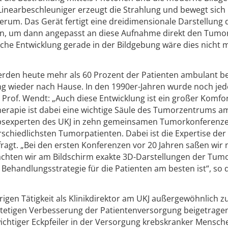
inearbeschleuniger erzeugt die Strahlung und bewegt sich
erum. Das Gerät fertigt eine dreidimensionale Darstellung 
, um dann angepasst an diese Aufnahme direkt den Tumor 
che Entwicklung gerade in der Bildgebung wäre dies nicht m
werden heute mehr als 60 Prozent der Patienten ambulant b
g wieder nach Hause. In den 1990er-Jahren wurde noch jed
Prof. Wendt: „Auch diese Entwicklung ist ein großer Komfo
therapie ist dabei eine wichtige Säule des Tumorzentrums a
bsexperten des UKJ in zehn gemeinsamen Tumorkonferenz
schiedlichsten Tumorpatienten. Dabei ist die Expertise der
ragt. „Bei den ersten Konferenzen vor 20 Jahren saßen wir 
rachten wir am Bildschirm exakte 3D-Darstellungen der Tu
ehandlungsstrategie für die Patienten am besten ist“, so 
hrigen Tätigkeit als Klinikdirektor am UKJ außergewöhnlich z
r stetigen Verbesserung der Patientenversorgung beigetragen
 wichtiger Eckpfeiler in der Versorgung krebskranker Mensch