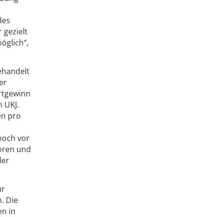
des
gezielt
öglich“,
ehandelt
er
rtgewinn
m UKJ.
en pro
noch vor
moren und
der
ur
. Die
en in