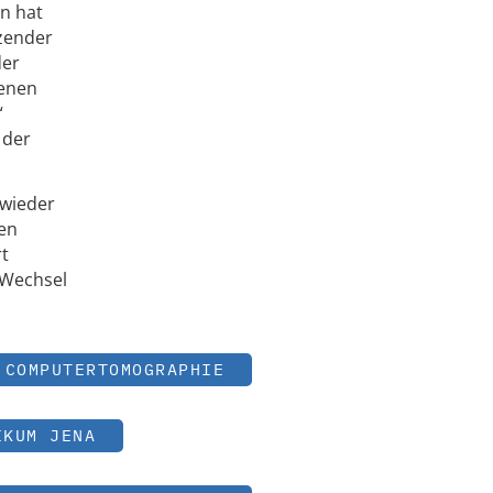
n hat
tzender
der
genen
“
 der
 wieder
nen
rt
 Wechsel
COMPUTERTOMOGRAPHIE
IKUM JENA