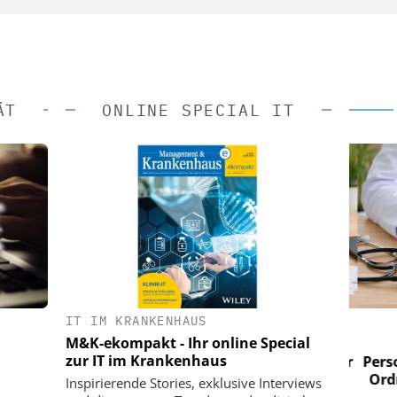
ÄT
ONLINE SPECIAL IT
IT IM KRANKENHAUS
 AG
EASY SOFTWARE AG
M&K-ekompakt - Ihr online Special
im
Digitalisierung im
zur IT im Krankenhaus
n digitaler
Personalmanagement: Von digitaler
Perso
 Steuerung
Ordnung zur KI-fähigen Steuerung
Ordn
Inspirierende Stories, exklusive Interviews