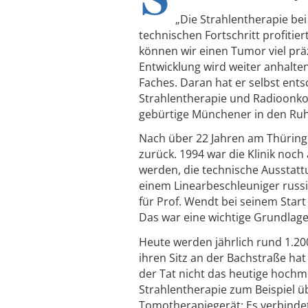
„Die Strahlentherapie be
technischen Fortschritt profitie
können wir einen Tumor viel prä
Entwicklung wird weiter anhalten
Faches. Daran hat er selbst entsc
Strahlentherapie und Radioonkol
gebürtige Münchener in den Ru
Nach über 22 Jahren am Thüringer
zurück. 1994 war die Klinik noch
werden, die technische Ausstatt
einem Linearbeschleuniger russis
für Prof. Wendt bei seinem Star
Das war eine wichtige Grundlage f
Heute werden jährlich rund 1.20
ihren Sitz an der Bachstraße hat
der Tat nicht das heutige hochmo
Strahlentherapie zum Beispiel ü
Tomotherapiegerät: Es verbinde