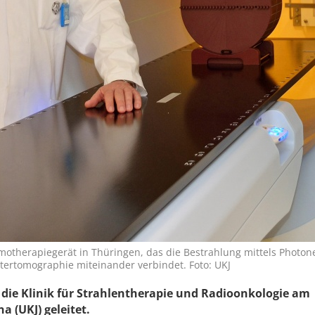
otherapiegerät in Thüringen, das die Bestrahlung mittels Photo
ertomographie miteinander verbindet. Foto: UKJ
t die Klinik für Strahlentherapie und Radioonkologie
am
a (UKJ) geleitet.