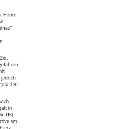
m
n. Heute
se
eines“
r
Zeit
 gefahren
mit
e jedoch
gebildet.
 noch
elt in
ie UKJ-
ative am
ebung