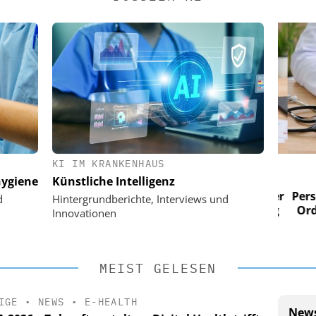
KI IM KRANKENHAUS
 AG
EASY SOFTWARE AG
ygiene
Künstliche Intelligenz
im
Digitalisierung im
n digitaler
Personalmanagement: Von digitaler
Perso
d
Hintergrundberichte, Interviews und
 Steuerung
Ordnung zur KI-fähigen Steuerung
Ordn
Innovationen
MEIST GELESEN
IGE
•
NEWS
•
E-HEALTH
News