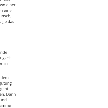
 wo einer
en eine
Wunsch,
olge das
s
ende
igkeit
en in
Zudem
rgütung
 geht
nen. Dann
 und
ebamme