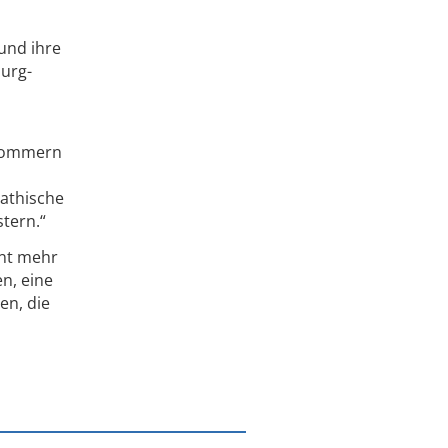
und ihre
burg-
rpommern
pathische
tern.“
ent mehr
n, eine
en, die