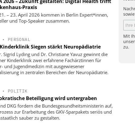
2026 – Zukunft gestalten: Digital Health trifft
kenhaus-Praxis
Nachr
sowie
1. – 23. April 2026 kommen in Berlin Expert*innen,
eller und Top-Speaker zusammen.
Mit I
•
PERSONAL
unse
Kinderklinik Siegen stärkt Neuropädiatrie
zu.
r. Sigrid Lyding und Dr. Christiane Yavuz gewinnt die
ner Kinderklinik zwei erfahrene Fachärztinnen für
r- und Jugendmedizin mit ausgewiesener
alisierung in zentralen Bereichen der Neuropädiatrie.
•
POLITIK
kratische Beteiligung wird untergraben
nd DKG fordern die Bundesgesundheitsministerin auf,
rozess zur Erarbeitung des GKV-Sparpakets seriös und
staatlich sauber zu gestalten.