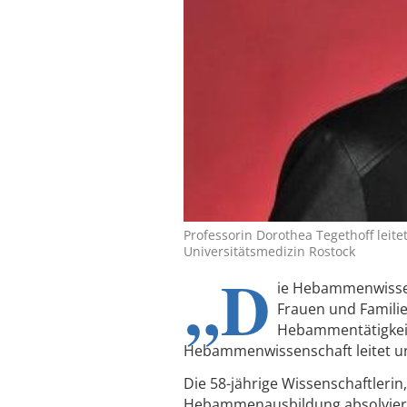
Professorin Dorothea Tegethoff leit
Universitätsmedizin Rostock
„D
ie Hebammenwissen
Frauen und Familie
Hebammentätigkeit“
Hebammenwissenschaft leitet und
Die 58-jährige Wissenschaftlerin
Hebammenausbildung absolviert,