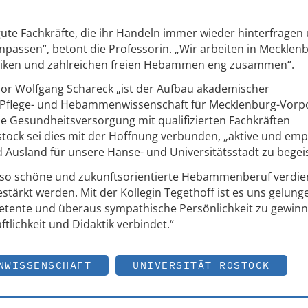
gute Fachkräfte, die ihr Handeln immer wieder hinterfragen 
passen“, betont die Professorin. „Wir arbeiten in Mecklen
iken und zahlreichen freien Hebammen eng zusammen“.
sor Wolfgang Schareck „ist der Aufbau akademischer
e Pflege- und Hebammenwissenschaft für Mecklenburg-Vo
 Gesundheitsversorgung mit qualifizierten Fachkräften
stock sei dies mit der Hoffnung verbunden, „aktive und em
Ausland für unsere Hanse- und Universitätsstadt zu begeis
 so schöne und zukunftsorientierte Hebammenberuf verdi
tärkt werden. Mit der Kollegin Tegethoff ist es uns gelunge
etente und überaus sympathische Persönlichkeit zu gewinn
lichkeit und Didaktik verbindet.“
NWISSENSCHAFT
UNIVERSITÄT ROSTOCK