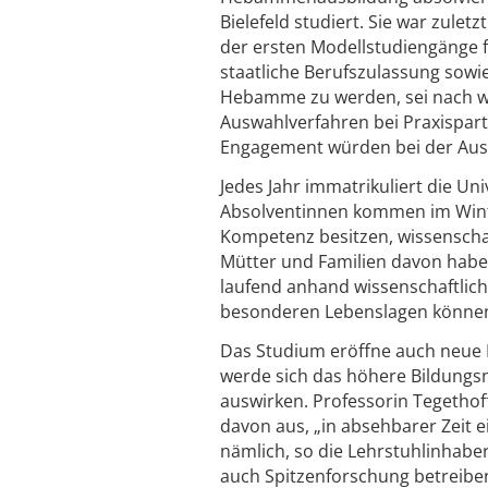
Bielefeld studiert. Sie war zulet
der ersten Modellstudiengänge 
staatliche Berufszulassung sowie
Hebamme zu werden, sei nach wie
Auswahlverfahren bei Praxispart
Engagement würden bei der Ausw
Jedes Jahr immatrikuliert die Un
Absolventinnen kommen im Wint
Kompetenz besitzen, wissenschaf
Mütter und Familien davon haben
laufend anhand wissenschaftlich
besonderen Lebenslagen können q
Das Studium eröffne auch neue B
werde sich das höhere Bildungsn
auswirken. Professorin Tegethof
davon aus, „in absehbarer Zeit
nämlich, so die Lehrstuhlinhab
auch Spitzenforschung betreibe