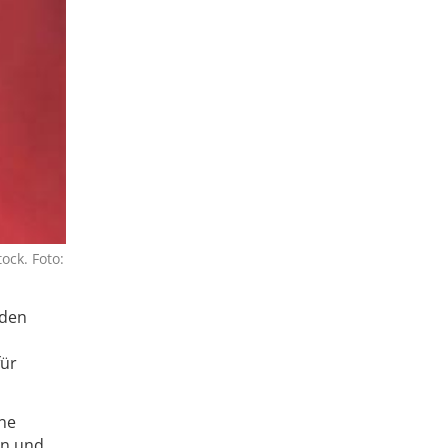
ock. Foto:
 den
für
ine
in und