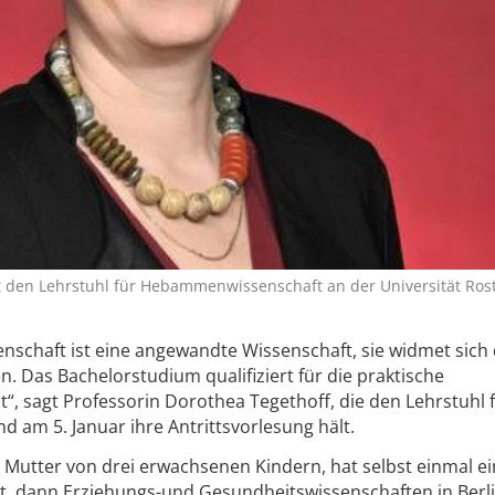
et den Lehrstuhl für Hebammenwissenschaft an der Universität Rost
schaft ist eine angewandte Wissenschaft, sie widmet sich
n. Das Bachelorstudium qualifiziert für die praktische
, sagt Professorin Dorothea Tegethoff, die den Lehrstuhl 
 am 5. Januar ihre Antrittsvorlesung hält.
, Mutter von drei erwachsenen Kindern, hat selbst einmal e
 dann Erziehungs-und Gesundheitswissenschaften in Berl