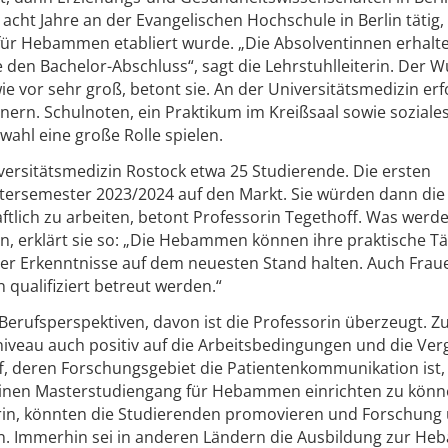
zt acht Jahre an der Evangelischen Hochschule in Berlin tätig,
für Hebammen etabliert wurde. „Die Absolventinnen erhalt
 den Bachelor-Abschluss“, sagt die Lehrstuhlleiterin. Der 
 vor sehr groß, betont sie. An der Universitätsmedizin erf
nern. Schulnoten, ein Praktikum im Kreißsaal sowie soziale
ahl eine große Rolle spielen.
iversitätsmedizin Rostock etwa 25 Studierende. Die ersten
ersemester 2023/2024 auf den Markt. Sie würden dann die
tlich zu arbeiten, betont Professorin Tegethoff. Was werd
, erklärt sie so: „Die Hebammen können ihre praktische Tät
er Erkenntnisse auf dem neuesten Stand halten. Auch Frau
ualifiziert betreut werden.“
erufsperspektiven, davon ist die Professorin überzeugt. 
iveau auch positiv auf die Arbeitsbedingungen und die Ve
f, deren Forschungsgebiet die Patientenkommunikation ist,
 einen Masterstudiengang für Hebammen einrichten zu kön
erin, könnten die Studierenden promovieren und Forschung
n. Immerhin sei in anderen Ländern die Ausbildung zur H