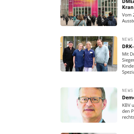
DMEA 
Kran
Vom 2
Ausst
NEWS
DRK-
Mit D
Siege
Kinde
Spezi
NEWS
Demo
KBV u
den P
rechts