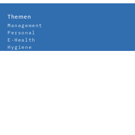
Themen
Management
Personal
E-Health
Hygiene
Labor
Medizintechnik
Klinikbau
Newsletter
Abo
Kontakt
Mediadaten
Über uns