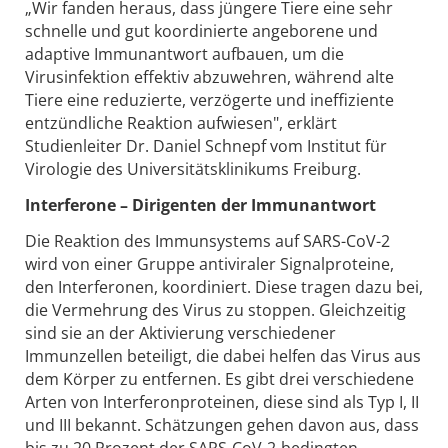
„Wir fanden heraus, dass jüngere Tiere eine sehr
schnelle und gut koordinierte angeborene und
adaptive Immunantwort aufbauen, um die
Virusinfektion effektiv abzuwehren, während alte
Tiere eine reduzierte, verzögerte und ineffiziente
entzündliche Reaktion aufwiesen", erklärt
Studienleiter Dr. Daniel Schnepf vom Institut für
Virologie des Universitätsklinikums Freiburg.
Interferone – Dirigenten der Immunantwort
Die Reaktion des Immunsystems auf SARS-CoV-2
wird von einer Gruppe antiviraler Signalproteine,
den Interferonen, koordiniert. Diese tragen dazu bei,
die Vermehrung des Virus zu stoppen. Gleichzeitig
sind sie an der Aktivierung verschiedener
Immunzellen beteiligt, die dabei helfen das Virus aus
dem Körper zu entfernen. Es gibt drei verschiedene
Arten von Interferonproteinen, diese sind als Typ I, II
und III bekannt. Schätzungen gehen davon aus, dass
bis zu 20 Prozent der SARS-CoV-2-bedingten