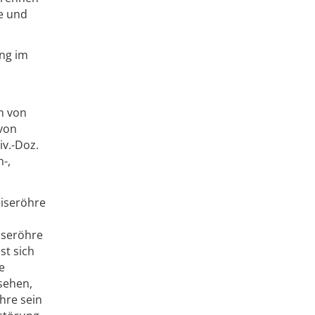
e und
ung im
en von
von
iv.-Doz.
-,
eiseröhre
iseröhre
st sich
e
sehen,
hre sein