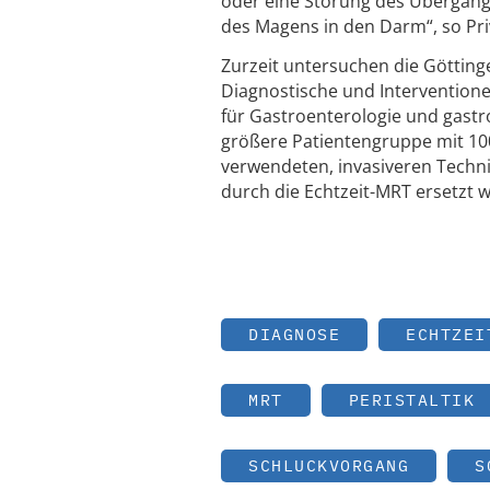
oder eine Störung des Übergang
des Magens in den Darm“, so Pri
Zurzeit untersuchen die Götting
Diagnostische und Interventionel
für Gastroenterologie und gastro
größere Patientengruppe mit 100 
verwendeten, invasiveren Techn
durch die Echtzeit-MRT ersetzt 
DIAGNOSE
ECHTZEI
MRT
PERISTALTIK
SCHLUCKVORGANG
S