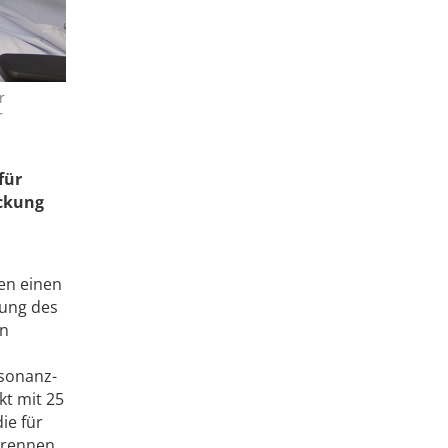
r
r
für
eckung
ben einen
lung des
in
esonanz-
kt mit 25
ie für
brennen