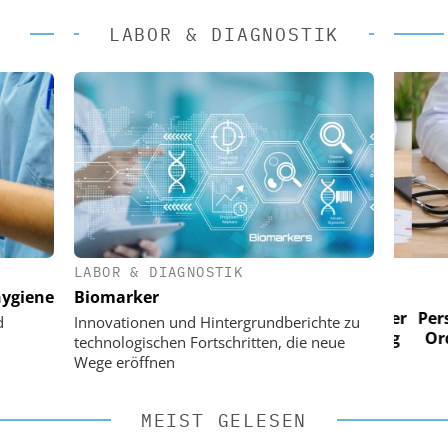
LABOR & DIAGNOSTIK
LABOR & DIAGNOSTIK
 AG
EASY SOFTWARE AG
ygiene
Biomarker
im
Digitalisierung im
n digitaler
Personalmanagement: Von digitaler
Perso
d
Innovationen und Hintergrundberichte zu
 Steuerung
Ordnung zur KI-fähigen Steuerung
Ordn
technologischen Fortschritten, die neue
Wege eröffnen
MEIST GELESEN