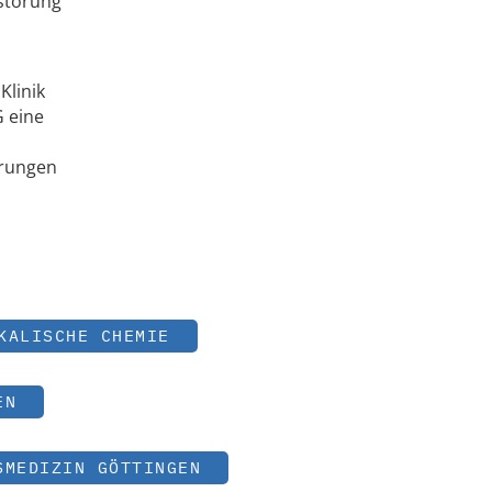
störung
Klinik
G eine
örungen
KALISCHE CHEMIE
EN
SMEDIZIN GÖTTINGEN