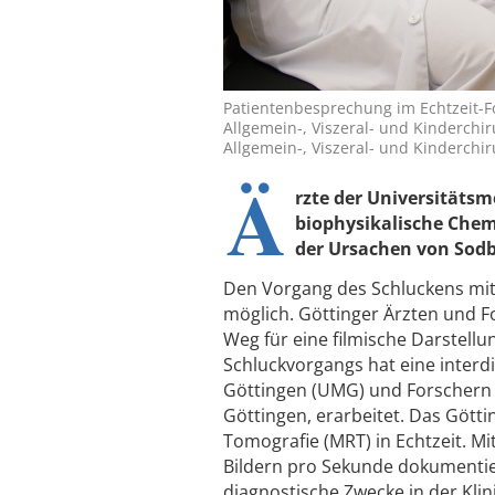
Patientenbesprechung im Echtzeit-Fo
Allgemein-, Viszeral- und Kinderchiru
Allgemein-, Viszeral- und Kinderchiru
Ä
rzte der Universitätsm
biophysikalische Che
der Ursachen von Sodb
Den Vorgang des Schluckens mit 
möglich. Göttinger Ärzten und F
Weg für eine filmische Darstell
Schluckvorgangs hat eine interd
Göttingen (UMG) und Forschern d
Göttingen, erarbeitet. Das Gött
Tomografie (MRT) in Echtzeit. Mit
Bildern pro Sekunde dokumentiert
diagnostische Zwecke in der Kli