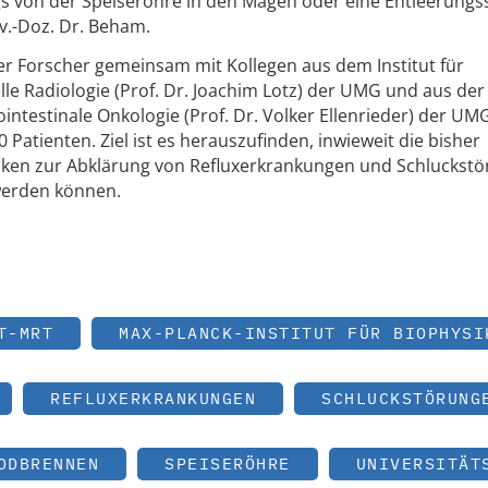
s von der Speiseröhre in den Magen oder eine Entleerungs
v.-Doz. Dr. Beham.
er Forscher gemeinsam mit Kollegen aus dem Institut für
le Radiologie (Prof. Dr. Joachim Lotz) der UMG und aus der 
intestinale Onkologie (Prof. Dr. Volker Ellenrieder) der UM
Patienten. Ziel ist es herauszufinden, inwieweit die bisher
iken zur Abklärung von Refluxerkrankungen und Schluckst
werden können.
T-MRT
MAX-PLANCK-INSTITUT FÜR BIOPHYSI
REFLUXERKRANKUNGEN
SCHLUCKSTÖRUNG
ODBRENNEN
SPEISERÖHRE
UNIVERSITÄT