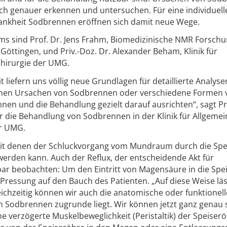
ch genauer erkennen und untersuchen. Für eine individuell
rankheit Sodbrennen eröffnen sich damit neue Wege.
eams sind Prof. Dr. Jens Frahm, Biomedizinische NMR Forsch
Göttingen, und Priv.-Doz. Dr. Alexander Beham, Klinik für
chirurgie der UMG.
t liefern uns völlig neue Grundlagen für detaillierte Analys
nnen Ursachen von Sodbrennen oder verschiedene Formen 
en und die Behandlung gezielt darauf ausrichten“, sagt Pr
r die Behandlung von Sodbrennen in der Klinik für Allgemein
er UMG.
, mit denen der Schluckvorgang vom Mundraum durch die Sp
erden kann. Auch der Reflux, der entscheidende Akt für
bar beobachten: Um den Eintritt von Magensäure in die Spe
 Pressung auf den Bauch des Patienten. „Auf diese Weise läs
ichzeitig können wir auch die anatomische oder funktionell
 Sodbrennen zugrunde liegt. Wir können jetzt ganz genau 
ne verzögerte Muskelbeweglichkeit (Peristaltik) der Speiserö