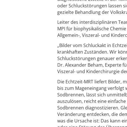
oder Schluckstörungen lassen si
gezielte Behandlung der Volksk
Leiter des interdisziplinären T
MPI für biophysikalische Chemie 
Allgemein-, Viszeral- und Kinder
„Bilder vom Schluckakt in Echtzei
krankhaften Zuständen. Wir kö
Schluckstörungen genauer erkenn
Dr. Alexander Beham, Experte fü
Viszeral- und Kinderchirurgie d
Die Echtzeit-MRT liefert Bilder
bis zum Mageneingang verfolgt w
Sodbrennen, lässt sich unmittel
auszulösen, reicht eine einfache
Sodbrennen diagnostizieren. Gle
Veränderung entdecken, die dem
was die Ursache ist: Das kann ei