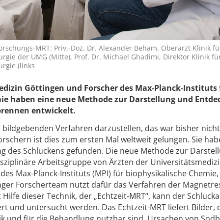
rschungs-MRT: Priv.-Doz. Dr. Alexander Beham, Oberarzt Klinik fü
rgie der UMG (Mitte), Prof. Dr. Michael Ghadimi, Direktor Klinik fü
rgie (links
edizin Göttingen und Forscher des Max-Planck-Instituts 
mie haben eine neue Methode zur Darstellung und Entd
rennen entwickelt.
bildgebenden Verfahren darzustellen, das war bisher nicht
orschern ist dies zum ersten Mal weltweit gelungen. Sie ha
ung des Schluckens gefunden. Die neue Methode zur Darstel
isziplinäre Arbeitsgruppe von Ärzten der Universitätsmediz
es Max-Planck-Instituts (MPI) für biophysikalische Chemie,
inger Forscherteam nutzt dafür das Verfahren der Magnetr
 Hilfe dieser Technik, der „Echtzeit-MRT“, kann der Schlucka
 und untersucht werden. Das Echtzeit-MRT liefert Bilder, d
nik und für die Behandlung nutzbar sind. Ursachen von Sod