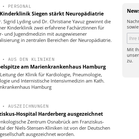
•
PERSONAL
News
Kinderklinik Siegen stärkt Neuropädiatrie
Nachr
r. Sigrid Lyding und Dr. Christiane Yavuz gewinnt die
sowie
ner Kinderklinik zwei erfahrene Fachärztinnen für
r- und Jugendmedizin mit ausgewiesener
alisierung in zentralen Bereichen der Neuropädiatrie.
Mit I
unse
•
AUS DEN KLINIKEN
zu.
elspitze am Marienkrankenhaus Hamburg
Leitung der Klinik für Kardiologie, Pneumologie,
logie und Internistische Intensivmedizin am Kath.
enkrankenhaus Hamburg
•
AUSZEICHNUNGEN
ziskus-Hospital Harderberg ausgezeichnet
nkologische Zentrum Osnabrück am Franziskus-
tal der Niels-Stensen-Kliniken ist von der Deutschen
gesellschaft ausgezeichnet worden.