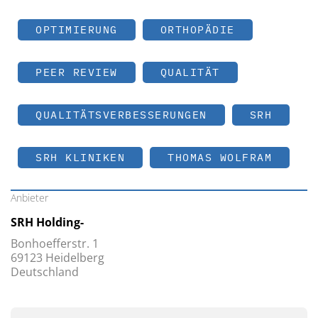
OPTIMIERUNG
ORTHOPÄDIE
PEER REVIEW
QUALITÄT
QUALITÄTSVERBESSERUNGEN
SRH
SRH KLINIKEN
THOMAS WOLFRAM
Anbieter
SRH Holding-
Bonhoefferstr. 1
69123 Heidelberg
Deutschland