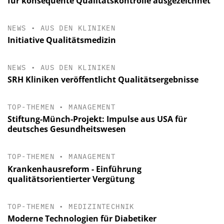
für konsequente Qualitätskontrolle ausgezeichnet
NEWS
•
AUS DEN KLINIKEN
Initiative Qualitätsmedizin
NEWS
•
AUS DEN KLINIKEN
SRH Kliniken veröffentlicht Qualitätsergebnisse
TOP-THEMEN
•
MANAGEMENT
Stiftung-Münch-Projekt: Impulse aus USA für
deutsches Gesundheitswesen
TOP-THEMEN
•
MANAGEMENT
Krankenhausreform - Einführung
qualitätsorientierter Vergütung
TOP-THEMEN
•
MEDIZINTECHNIK
Moderne Technologien für Diabetiker