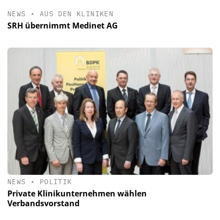
NEWS
•
AUS DEN KLINIKEN
SRH übernimmt Medinet AG
NEWS
•
POLITIK
Private Klinikunternehmen wählen
Verbandsvorstand