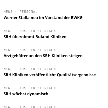
NEWS
•
PERSONAL
Werner Stalla neu im Vorstand der BWKG
NEWS
•
AUS DEN KLINIKEN
SRH übernimmt Ruland Kliniken
NEWS
•
AUS DEN KLINIKEN
Arztgehälter an den SRH Kliniken steigen
NEWS
•
AUS DEN KLINIKEN
SRH Kliniken veröffentlicht Qualitätsergebnisse
NEWS
•
AUS DEN KLINIKEN
SRH wächst dynamisch
NEWS
•
AUS DEN KLINIKEN