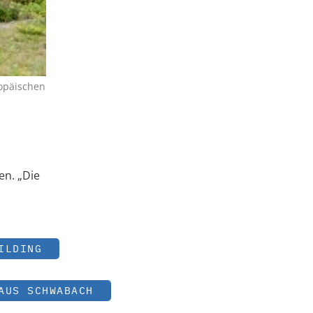
opäischen
en. „Die
ILDING
AUS SCHWABACH