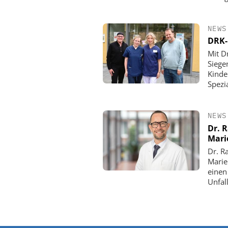
NEWS
DRK-
Mit D
Siege
Kinde
Spezi
NEWS
Dr. 
Mari
Dr. R
Marie
einen
Unfall