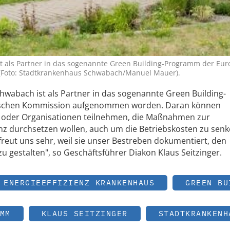
 als Partner in das sogenannte Green Building-Programm der Eur
oto: Stadtkrankenhaus Schwabach/Manuel Mauer).
wabach ist als Partner in das sogenannte Green Building-
schen Kommission aufgenommen worden. Daran können
 oder Organisationen teilnehmen, die Maßnahmen zur
nz durchsetzen wollen, auch um die Betriebskosten zu senk
eut uns sehr, weil sie unser Bestreben dokumentiert, den
u gestalten", so Geschäftsführer Diakon Klaus Seitzinger.
ENERGIEEFFIZIENZ KRANKENHAUS
GREEN BU
MM
KLAUS SEITZINGER
STADTKRANKENH