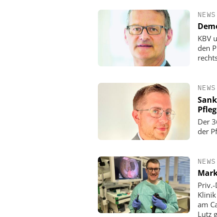
NEWS
Demo
KBV u
den P
rechts
NEWS
Sank
Pfle
Der 3
der P
NEWS
Mark
Priv.
Klini
am Ca
Lutz 