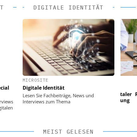
T
DIGITALE IDENTITÄT
MICROSITE
 AG
EASY SOFTWARE AG
cial
Digitale Identität
im
Digitalisierung im
n digitaler
Personalmanagement: Von digitaler
Perso
Lesen Sie Fachbeiträge, News und
 Steuerung
Ordnung zur KI-fähigen Steuerung
Ordn
erviews
Interviews zum Thema
italen
MEIST GELESEN