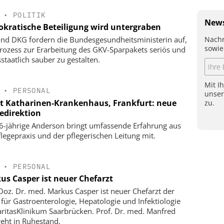
•
POLITIK
News
kratische Beteiligung wird untergraben
Nachr
nd DKG fordern die Bundesgesundheitsministerin auf,
sowie
rozess zur Erarbeitung des GKV-Sparpakets seriös und
staatlich sauber zu gestalten.
Mit I
•
PERSONAL
unse
t Katharinen-Krankenhaus, Frankfurt: neue
zu.
gedirektion
6-jährige Anderson bringt umfassende Erfahrung aus
flegepraxis und der pflegerischen Leitung mit.
•
PERSONAL
us Casper ist neuer Chefarzt
-Doz. Dr. med. Markus Casper ist neuer Chefarzt der
k für Gastroenterologie, Hepatologie und Infektiologie
ritasKlinikum Saarbrücken. Prof. Dr. med. Manfred
geht in Ruhestand.