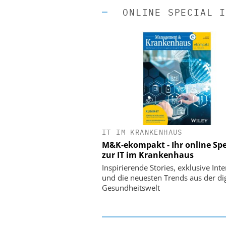
ONLINE SPECIAL I
IT IM KRANKENHAUS
EASY SOFTWARE
M&K-ekompakt - Ihr online Spe
Digitalisierung 
zur IT im Krankenhaus
Personalmanagement: Vo
Ordnung zur KI-fähigen
Inspirierende Stories, exklusive Int
und die neuesten Trends aus der dig
Gesundheitswelt