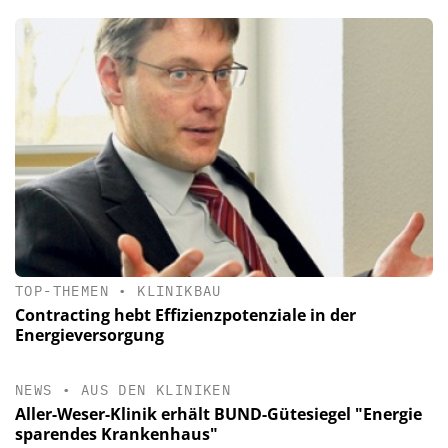
TOP-THEMEN
•
KLINIKBAU
Contracting hebt Effizienzpotenziale in der
Energieversorgung
NEWS
•
AUS DEN KLINIKEN
Aller-Weser-Klinik erhält BUND-Gütesiegel "Energie
sparendes Krankenhaus"