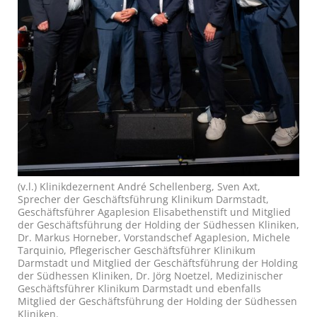
(v.l.) Klinikdezernent André Schellenberg, Sven Axt,
Sprecher der Geschäftsführung Klinikum Darmstadt,
Geschäftsführer Agaplesion Elisabethenstift und Mitglied
der Geschäftsführung der Holding der Südhessen Kliniken,
Dr. Markus Horneber, Vorstandschef Agaplesion, Michele
Tarquinio, Pflegerischer Geschäftsführer Klinikum
Darmstadt und Mitglied der Geschäftsführung der Holding
der Südhessen Kliniken, Dr. Jörg Noetzel, Medizinischer
Geschäftsführer Klinikum Darmstadt und ebenfalls
Mitglied der Geschäftsführung der Holding der Südhessen
Kliniken.