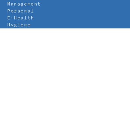
Management
Personal
E-Health
Hygiene
Labor
Medizintechnik
Klinikbau
Newsletter
Abo
Kontakt
Mediadaten
Über uns
Impressum
Datenschutz
AGB