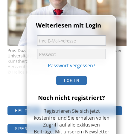
Weiterlesen mit Login
Priv.-Doz. Dr. Alexej Dashkevich | Leitender Oberarzt der
Universitätsklinik für Herzchirurgie und Leiter des
Kunstherz- und Transplantationsprogramms am
Passwort vergessen?
Herzzentrum Leipzig
© Helios Kliniken GmbH, Christian Hüller
LOGIN
Noch nicht registriert?
Registrieren Sie sich jetzt
HELIOS
ORGANTRANSPLANTATION
kostenfrei und Sie erhalten vollen
Zugriff auf alle exklusiven
SPENDERHERZ
Beiträge. Mit unserem Newsletter