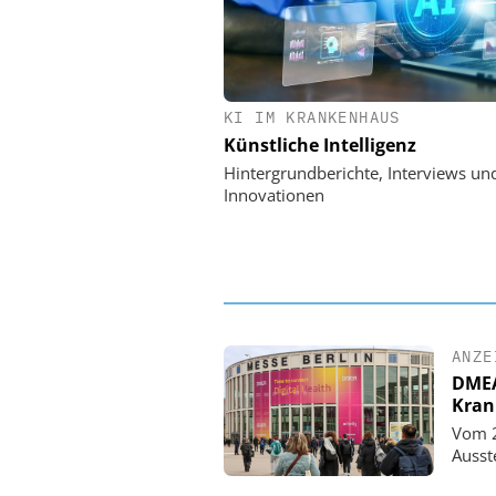
KI IM KRANKENHAUS
EASY SOFTWARE
Künstliche Intelligenz
Digitalisierung 
Personalmanagement: Vo
Hintergrundberichte, Interviews un
Ordnung zur KI-fähigen
Innovationen
ANZE
DMEA 
Kran
Vom 2
Ausst