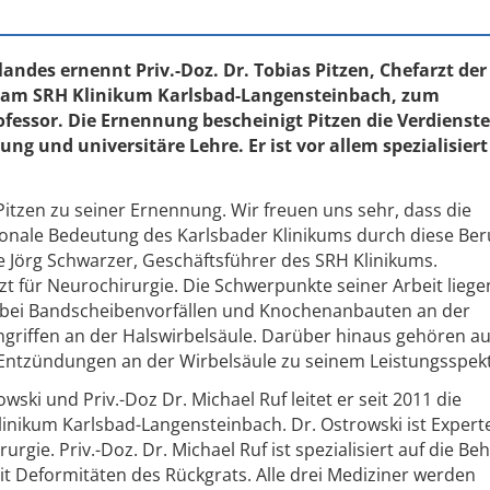
landes ernennt Priv.-Doz. Dr. Tobias Pitzen, Chefarzt der
e am SRH Klinikum Karlsbad-Langensteinbach, zum
essor. Die Ernennung bescheinigt Pitzen die Verdienst
ng und universitäre Lehre. Er ist vor allem spezialisiert
 Pitzen zu seiner Ernennung. Wir freuen uns sehr, dass die
ionale Bedeutung des Karlsbader Klinikums durch diese Be
te Jörg Schwarzer, Geschäftsführer des SRH Klinikums.
rzt für Neurochirurgie. Die Schwerpunkte seiner Arbeit liegen
n bei Bandscheibenvorfällen und Knochenanbauten an der
Eingriffen an der Halswirbelsäule. Darüber hinaus gehören a
Entzündungen an der Wirbelsäule zu seinem Leistungsspek
ki und Priv.-Doz Dr. Michael Ruf leitet er seit 2011 die
inikum Karlsbad-Langensteinbach. Dr. Ostrowski ist Expert
rgie. Priv.-Doz. Dr. Michael Ruf ist spezialisiert auf die B
t Deformitäten des Rückgrats. Alle drei Mediziner werden