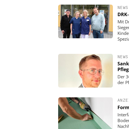
NEWS
DRK-
Mit D
Siege
Kinde
Spezi
NEWS
Sank
Pfle
Der 3
der P
ANZE
Form
Inter
Boden
Nachh