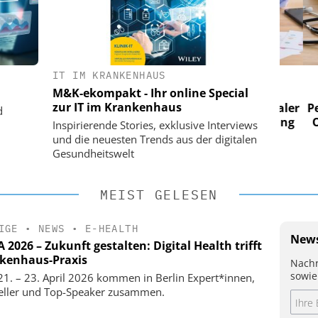
IT IM KRANKENHAUS
 AG
EASY SOFTWARE AG
M&K-ekompakt - Ihr online Special
im
Digitalisierung im
zur IT im Krankenhaus
n digitaler
Personalmanagement: Von digitaler
Perso
d
 Steuerung
Ordnung zur KI-fähigen Steuerung
Ordn
Inspirierende Stories, exklusive Interviews
und die neuesten Trends aus der digitalen
Gesundheitswelt
MEIST GELESEN
IGE
•
NEWS
•
E-HEALTH
News
2026 – Zukunft gestalten: Digital Health trifft
kenhaus-Praxis
Nachr
sowie
1. – 23. April 2026 kommen in Berlin Expert*innen,
eller und Top-Speaker zusammen.