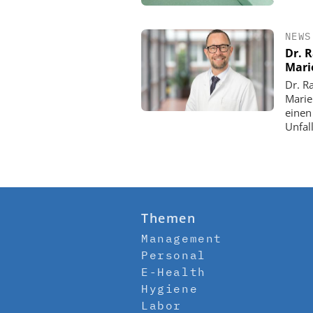
NEWS
Dr. 
Mari
Dr. R
Marie
einen
Unfall
Themen
Management
Personal
E-Health
Hygiene
Labor