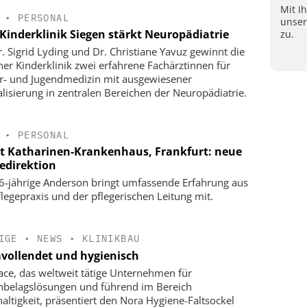
Mit I
•
PERSONAL
unse
Kinderklinik Siegen stärkt Neuropädiatrie
zu.
r. Sigrid Lyding und Dr. Christiane Yavuz gewinnt die
ner Kinderklinik zwei erfahrene Fachärztinnen für
r- und Jugendmedizin mit ausgewiesener
alisierung in zentralen Bereichen der Neuropädiatrie.
•
PERSONAL
t Katharinen-Krankenhaus, Frankfurt: neue
gedirektion
6-jährige Anderson bringt umfassende Erfahrung aus
flegepraxis und der pflegerischen Leitung mit.
IGE
•
NEWS
•
KLINIKBAU
vollendet und hygienisch
face, das weltweit tätige Unternehmen für
belagslösungen und führend im Bereich
altigkeit, präsentiert den Nora Hygiene-Faltsockel