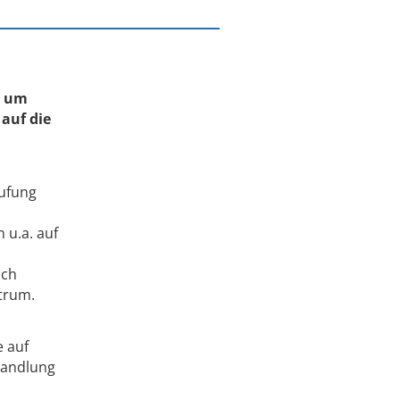
e um
 auf die
rufung
 u.a. auf
uch
trum.
e auf
ehandlung