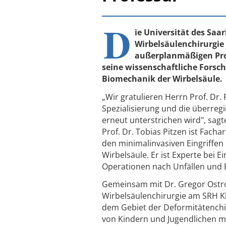
D
ie Universität des Saar
Wirbelsäulenchirurgi
außerplanmäßigen Prof
seine wissenschaftliche Forschu
Biomechanik der Wirbelsäule.
„Wir gratulieren Herrn Prof. Dr.
Spezialisierung und die überreg
erneut unterstrichen wird", sag
Prof. Dr. Tobias Pitzen ist Facha
den minimalinvasiven Eingriffe
Wirbelsäule. Er ist Experte bei 
Operationen nach Unfällen und 
Gemeinsam mit Dr. Gregor Ostrows
Wirbelsäulenchirurgie am SRH Kl
dem Gebiet der Deformitätenchiru
von Kindern und Jugendlichen mi