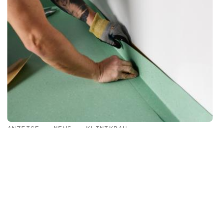
ANZEIGE
•
NEWS
•
KLINIKBAU
Formvollendet und hygienisch
Interface, das weltweit tätige Unternehmen für
Bodenbelagslösungen und führend im Bereich
Nachhaltigkeit, präsentiert den Nora Hygiene-Faltsockel
Newsletter & e-Ausgabe