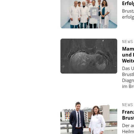
Erfol
Brust
erfolg
NEWS
Mamm
und 
Weit
Das U
Brust
Diagn
im Br
NEWS
Fran
Brus
Der a
Heilm