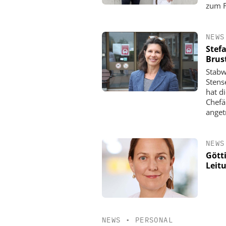
zum F
NEWS
Stef
Brus
Stabw
Stens
hat d
Chefä
anget
NEWS
Gött
Leit
NEWS
•
PERSONAL