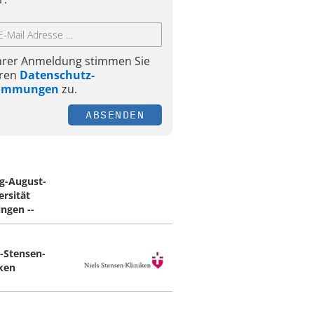
Ihrer Anmeldung stimmen Sie
ren
Datenschutz-
timmungen
zu.
ABSENDEN
g-August-
ersität
ingen --
s-Stensen-
iken