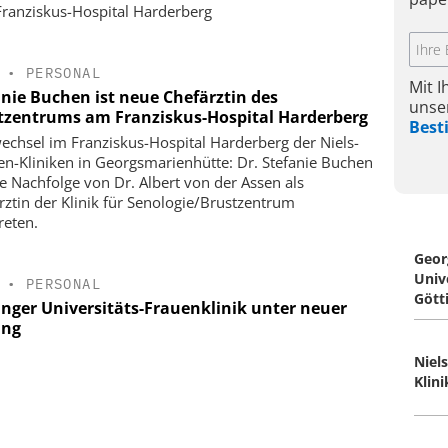
ranziskus-Hospital Harderberg
•
PERSONAL
Mit 
anie Buchen ist neue Chefärztin des
unse
tzentrums am Franziskus-Hospital Harderberg
Bes
echsel im Franziskus-Hospital Harderberg der Niels-
en-Kliniken in Georgsmarienhütte: Dr. Stefanie Buchen
ie Nachfolge von Dr. Albert von der Assen als
rztin der Klinik für Senologie/Brustzentrum
reten.
Geor
Univ
•
PERSONAL
Gött
inger Universitäts-Frauenklinik unter neuer
ung
Niel
Klin