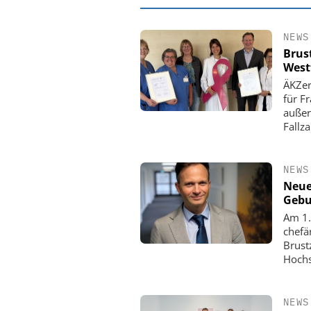
NEWS
Brus
Westf
ÄKZer
für F
außer
Fallz
NEWS
Neue
Gebu
EASY SOFTWARE
Am 1.
Digitalisierung 
chefä
Personalmanagement: Vo
Brust
Ordnung zur KI-fähigen
Hochs
NEWS