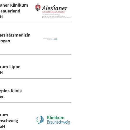
ianer Klinikum
sauerland
H
ersitätsmedizin
ingen
ikum Lippe
H
epios Klinik
en
ikum
nschweig
bH