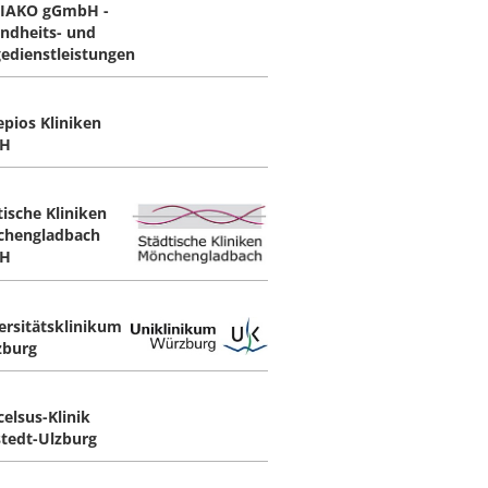
IAKO gGmbH -
ndheits- und
gedienstleistungen
epios Kliniken
H
tische Kliniken
hengladbach
H
ersitätsklinikum
burg
celsus-Klinik
tedt-Ulzburg