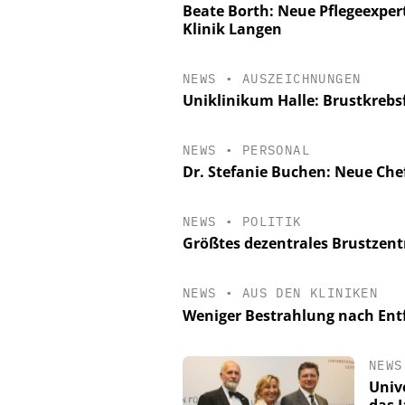
Beate Borth: Neue Pflegeexper
Klinik Langen
NEWS
•
AUSZEICHNUNGEN
Uniklinikum Halle: Brustkrebs
NEWS
•
PERSONAL
Dr. Stefanie Buchen: Neue Chef
NEWS
•
POLITIK
Größtes dezentrales Brustzen
NEWS
•
AUS DEN KLINIKEN
Weniger Bestrahlung nach Ent
NEWS
Univ
das 