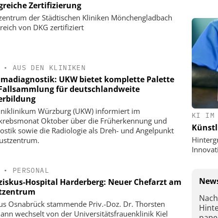
greiche Zertifizierung
zentrum der Städtischen Kliniken Mönchengladbach
reich von DKG zertifiziert
•
AUS DEN KLINIKEN
adiagnostik: UKW bietet komplette Palette
Fallsammlung für deutschlandweite
erbildung
niklinikum Würzburg (UKW) informiert im
KI IM
krebsmonat Oktober über die Früherkennung und
Künstl
ostik sowie die Radiologie als Dreh- und Angelpunkt
Hinterg
ustzentrum.
Innovat
•
PERSONAL
News
ziskus-Hospital Harderberg: Neuer Chefarzt am
tzentrum
Nach
us Osnabrück stammende Priv.-Doz. Dr. Thorsten
Hint
ann wechselt von der Universitätsfrauenklinik Kiel
pape