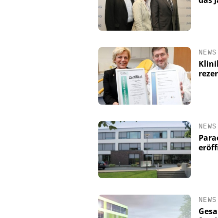
NEWS
Klin
rezer
NEWS
Parac
eröf
NEWS
Gesa