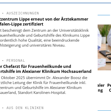
•
AUSZEICHNUNGEN
tzentrum Lippe erneut von der Ärztekammer
alen-Lippe zertifiziert
t bescheinigt dem Zentrum an der Universitätsklinik
rauenheilkunde und Geburtshilfe des Klinikums Lippe
ordentlich hohe Qualität, eine beeindruckende
ahlsteigerung und universitäres Niveau.
•
PERSONAL
r Chefarzt für Frauenheilkunde und
rtshilfe im Alexianer Klinikum Hochsauerland
 AG
EASY SOFTWARE AG
 Oktober 2025 übernimmt Dr. Alexander Boosz die
im
Digitalisierung im
rztliche Leitung der Klinik für Frauenheilkunde inkl.
n digitaler
Personalmanagement: Von digitaler
Perso
zentrum und Geburtshilfe im Alexianer Klinikum
 Steuerung
Ordnung zur KI-fähigen Steuerung
Ordn
auerland, Standort Karolinen-Hospital.
•
AUS DEN KLINIKEN