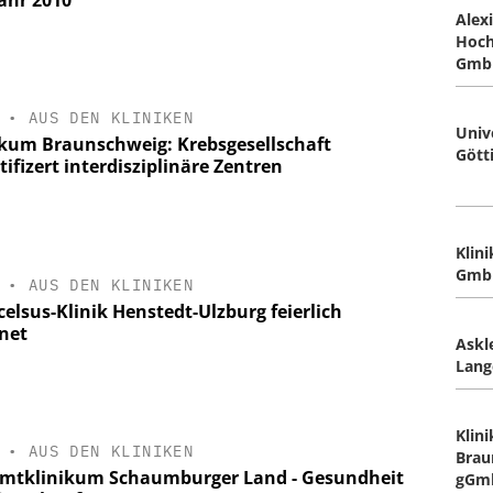
Alex
Hoch
Gmb
•
AUS DEN KLINIKEN
Univ
ikum Braunschweig: Krebsgesellschaft
Gött
tifizert interdisziplinäre Zentren
Klin
Gmb
•
AUS DEN KLINIKEN
elsus-Klinik Henstedt-Ulzburg feierlich
fnet
Askl
Lang
Klin
•
AUS DEN KLINIKEN
Brau
mtklinikum Schaumburger Land - Gesundheit
gGm