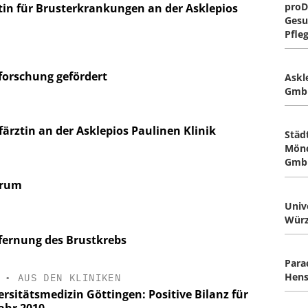
proD
tin für Brusterkrankungen an der Asklepios
Gesu
Pfle
forschung gefördert
Askl
Gmb
ärztin an der Asklepios Paulinen Klinik
Städ
Mönc
Gmb
trum
Univ
Würz
fernung des Brustkrebs
Para
Hens
•
AUS DEN KLINIKEN
ersitätsmedizin Göttingen: Positive Bilanz für
Jahr 2010