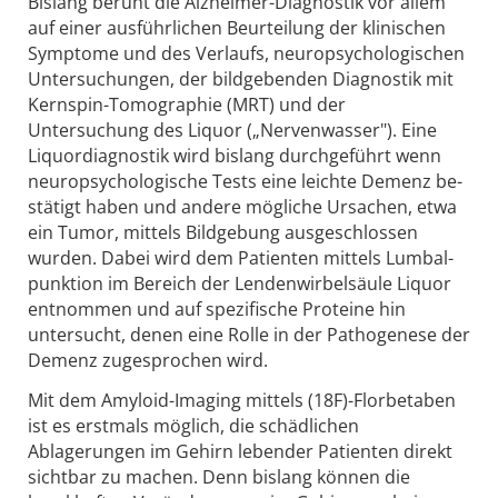
Bislang beruht die Alzheimer-Diagnostik vor allem
auf einer ausführlichen Beurteilung der klinischen
Sym­p­tome und des Verlaufs, neuropsychologischen
Untersuchungen, der bildgebenden Diagnostik mit
Kernspin-Tomographie (MRT) und der
Untersuchung des Liquor („Nervenwasser"). Eine
Liquordiagnostik wird bislang durchgeführt wenn
neuropsychologische Tests eine leichte Demenz be­
stätigt haben und andere mögliche Ursachen, etwa
ein Tumor, mittels Bildgebung ausge­schlossen
wurden. Dabei wird dem Patienten mittels Lumbal­
punktion im Bereich der Lendenwirbelsäule Liquor
ent­nommen und auf spezi­fi­sche Proteine hin
untersucht, denen eine Rolle in der Pathogenese der
Demenz zugesprochen wird.
Mit dem Amyloid-Imaging mittels (18F)-Florbetaben
ist es erstmals möglich, die schädlichen
Ablagerungen im Gehirn lebender Patienten direkt
sichtbar zu machen. Denn bislang können die