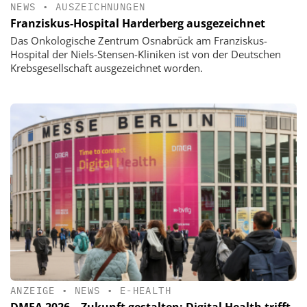
NEWS
•
AUSZEICHNUNGEN
Franziskus-Hospital Harderberg ausgezeichnet
Das Onkologische Zentrum Osnabrück am Franziskus-
Hospital der Niels-Stensen-Kliniken ist von der Deutschen
Krebsgesellschaft ausgezeichnet worden.
ANZEIGE
•
NEWS
•
E-HEALTH
DMEA 2026 – Zukunft gestalten: Digital Health trifft