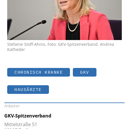
Stefanie Stoff-Ahnis, Foto: GKV-Spitzenverband, Andrea
Katheder
CHRONISCH KRANKE
GKV
HAUSÄRZTE
Anbieter
GKV-Spitzenverband
Mittelstraße 51