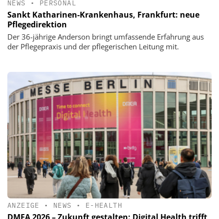
NEWS
•
PERSONAL
Sankt Katharinen-Krankenhaus, Frankfurt: neue
Pflegedirektion
Der 36-jährige Anderson bringt umfassende Erfahrung aus
der Pflegepraxis und der pflegerischen Leitung mit.
ANZEIGE
•
NEWS
•
E-HEALTH
DMEA 2026 – Zukunft gestalten: Digital Health trifft