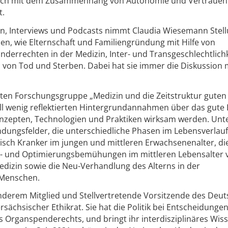
 auch mit dem Zusammenhang von Autonomie und Vertrauen 
t.
en, Interviews und Podcasts nimmt Claudia Wiesemann Stel
men, wie Elternschaft und Familiengründung mit Hilfe von
nderrechten in der Medizin, Inter- und Transgeschlechtlichk
von Tod und Sterben. Dabei hat sie immer die Diskussion 
rten Forschungsgruppe „Medizin und die Zeitstruktur guten
ell wenig reflektierten Hintergrundannahmen über das gute 
Konzepten, Technologien und Praktiken wirksam werden. Unt
dungsfelder, die unterschiedliche Phasen im Lebensverlauf
isch Kranker im jungen und mittleren Erwachsenenalter, di
gs- und Optimierungsbemühungen im mittleren Lebensalter 
dizin sowie die Neu-Verhandlung des Alterns in der
 Menschen.
derem Mitglied und Stellvertretende Vorsitzende des Deu
ersächsischer Ethikrat. Sie hat die Politik bei Entscheidunge
s Organspenderechts, und bringt ihr interdisziplinäres Wiss