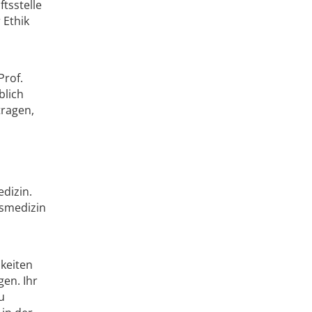
tsstelle
 Ethik
Prof.
blich
tragen,
edizin.
tsmedizin
hkeiten
en. Ihr
u