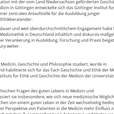
ration mit der vom Land Niedersachsen geförderten Geschäf
izin in Göttingen entwickelte sich das Göttinger Institut für
ner zentralen Anlaufstelle für die Ausbildung junger
 Ethikberatender.
Ausdauer und weit überdurchschnittlichem Engagement habe 
edizinethik in Deutschland inhaltlich und diskursiv maßge
ler Verankerung in Ausbildung, Forschung und Praxis beige
ury weiter.
 Medizin, Geschichte und Philosophie studiert, wurde in
 habilitierte sich für das Fach Geschichte und Ethik der M
Instituts für Ethik und Geschichte der Medizin der Universitä
thischen Fragen des guten Lebens in Medizin und
siert sie insbesondere, wie sich neue medizinische Möglic
hen von einem guten Leben in der Zeit wechselseitig beding
r Perspektive von Patienten in die Medizin mehr Einfluss z