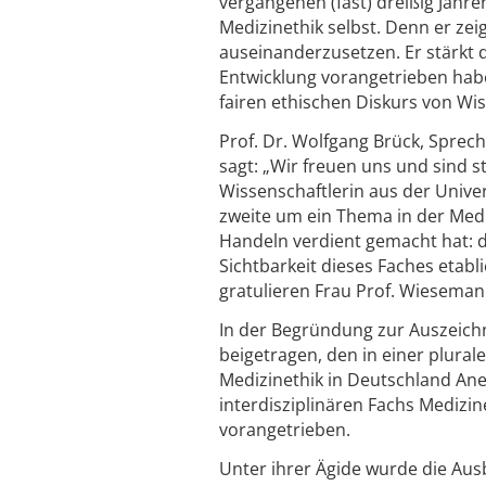
vergangenen (fast) dreißig Jahre
Medizinethik selbst. Denn er zei
auseinanderzusetzen. Er stärkt 
Entwicklung vorangetrieben haben
fairen ethischen Diskurs von Wiss
Prof. Dr. Wolfgang Brück, Spre
sagt: „Wir freuen uns und sind s
Wissenschaftlerin aus der Unive
zweite um ein Thema in der Medi
Handeln verdient gemacht hat: di
Sichtbarkeit dieses Faches etabl
gratulieren Frau Prof. Wiesema
In der Begründung zur Auszeich
beigetragen, den in einer plura
Medizinethik in Deutschland Ane
interdisziplinären Fachs Medizi
vorangetrieben.
Unter ihrer Ägide wurde die Aus