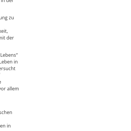
in der
lung zu
eit,
mit der
 Lebens“
Leben in
ersucht
e
vor allem
tschen
n
en in