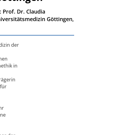
 Prof. Dr. Claudia
iversitätsmedizin Göttingen,
dizin der
chen
ethik in
rägerin
für
hr
ine