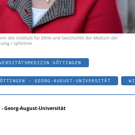
rin des Instituts für Ethik und Geschichte der Medizin der
 umg / spförtner
VERSITÄTSMEDIZIN GÖTTINGEN
ÖTTINGEN - GEORG-AUGUST-UNIVERSITÄT
WI
 - Georg-August-Universität