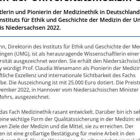
erin und Pionierin der Medizinethik in Deutschland:
stituts für Ethik und Geschichte der Medizin der Un
is Niedersachsen 2022.
n, Direktorin des Instituts für Ethik und Geschichte der Me
ingen (UMG), ist als herausragende Wissenschaftlerin einer
rsität ausgezeichnet worden. Sie erhält den Niedersächsis
y würdigt Prof. Claudia Wiesemann als Pionierin der Medizin
tliche Exzellenz und internationale Sichtbarkeit des Fachs
. Die Auszeichnung ist mit 25.000 Euro dotiert. Die Preist
ember 2022, in Hannover vom Niedersächsischen Minister 
Mohrs, ausgezeichnet.
 das Fach Medizinethik rasant entwickelt. Darüber bin ich se
 eine wichtige Form der Qualitätssicherung in der Medizin: e
n Ziele der Medizin und die Mittel, sie zu erreichen. Der
n ist eine großartige Bestätigung für meine Arbeit in den