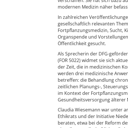
verschaffen. Sie hat sich dazu
modernen Medizin näher befass
In zahlreichen Veröffentlichung
gesellschaftlich relevanten The
Fortpflanzungsmedizin, Sucht, Ki
Organspende und Vorstellungen 
Öffentlichkeit gesucht.
Als Sprecherin der DFG-geförde
(FOR 5022) widmet sie sich aktu
der Zeit, die in medizinischen 
werden drei medizinische Anwen
betreffen: die Behandlung chron
zeitlichen Planungs-, Steuerun
im Kontext der Fortpflanzungsme
Gesundheitsversorgung älterer
Claudia Wiesemann war unter an
Ethikrats und der Initiative Nied
beraten, etwa bei der Reform de