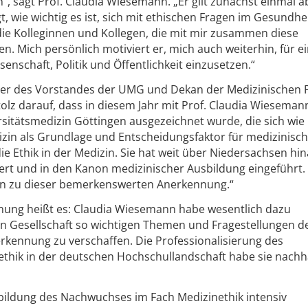
n“, sagt Prof. Claudia Wiesemann. „Er gilt zunächst einmal a
gt, wie wichtig es ist, sich mit ethischen Fragen im Gesundh
die Kolleginnen und Kollegen, die mit mir zusammen diese
. Mich persönlich motiviert er, mich auch weiterhin, für e
enschaft, Politik und Öffentlichkeit einzusetzen.“
cher des Vorstandes der UMG und Dekan der Medizinischen F
tolz darauf, dass in diesem Jahr mit Prof. Claudia Wieseman
rsitätsmedizin Göttingen ausgezeichnet wurde, die sich wie
zin als Grundlage und Entscheidungsfaktor für medizinisc
e Ethik in der Medizin. Sie hat weit über Niedersachsen hin
iert und in den Kanon medizinischer Ausbildung eingeführt.
nn zu dieser bemerkenswerten Anerkennung.“
nung heißt es: Claudia Wiesemann habe wesentlich dazu
len Gesellschaft so wichtigen Themen und Fragestellungen d
rkennung zu verschaffen. Die Professionalisierung des
nethik in der deutschen Hochschullandschaft habe sie nachh
bildung des Nachwuchses im Fach Medizinethik intensiv