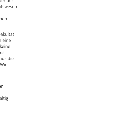
ber der
eitswesen
inen
akultät
n eine
 keine
hes
aus die
 Wir
er
altig