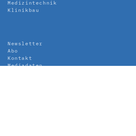
Medizintechnik
Klinikbau
Newsletter
Abo
Kontakt
Mediadaten
Über uns
Impressum
Datenschutz
AGB