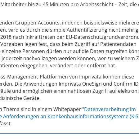
itarbeiter bis zu 45 Minuten pro Arbeitsschicht – Zeit, die
nden Gruppen-Accounts, in denen beispielsweise mehrere 
, wird es durch die simple Authentifizierung nicht mehr 
i 2018 nach Inkrafttreten der EU-Datenschutzgrundverordn
 Vorgaben legen fest, dass beim Zugriff auf Patientendaten
 einzelne Personen dürfen nur auf die Daten zugreifen kön
uss jederzeit nachvollzogen werden können, wer zu welchem 
atienten eingegeben, verändert oder entfernt hat.
cess-Management-Plattformen von Imprivata können diese
erden. Die Anwendungen Imprivata OneSign und Confirm ID
läufe und ermöglichen einen nahtlosen Zugriff auf elektron
zinische Geräte.
em Thema sind in einem Whitepaper
"Datenverarbeitung im
che Anforderungen an Krankenhausinformationssysteme (KIS
asst.