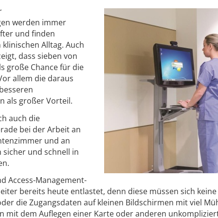
r
gen werden immer
ifter und finden
 klinischen Alltag. Auch
zeigt, dass sieben von
als große Chance für die
or allem die daraus
 besseren
 als großer Vorteil.
ch auch die
erade bei der Arbeit an
entenzimmer und an
sicher und schnell in
en.
und Access-Management-
iter bereits heute entlastet, denn diese müssen sich keine
er die Zugangsdaten auf kleinen Bildschirmen mit viel Mü
in mit dem Auflegen einer Karte oder anderen unkomplizier