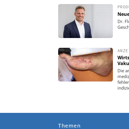
PROD
Neue
Dr. F
Gesch
ANZE
Wirt
Vaku
Die a
mediz
fehle
indizi
Themen