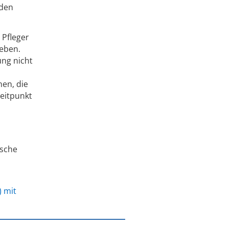
 den
Pfleger
geben.
ung nicht
nen, die
Zeitpunkt
ische
) mit