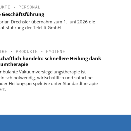
UKTE
•
PERSONAL
 Geschäftsführung
lorian Drechsler übernahm zum 1. Juni 2026 die
äftsführung der Telelift GmbH.
IGE
•
PRODUKTE
•
HYGIENE
schaftlich handeln: schnellere Heilung dank
umtherapie
mbulante Vakuumversiegelungstherapie ist
inisch notwendig, wirtschaftlich und sofort bei
nder Heilungsperspektive unter Standardtherapie
ert.