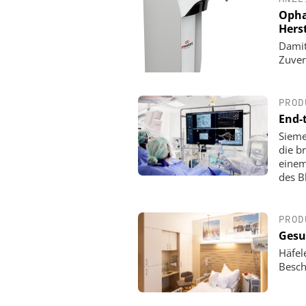
Opha
Hers
Damit
Zuver
PROD
End-
Sieme
die b
einem
des B
PROD
Gesu
Häfel
Besch