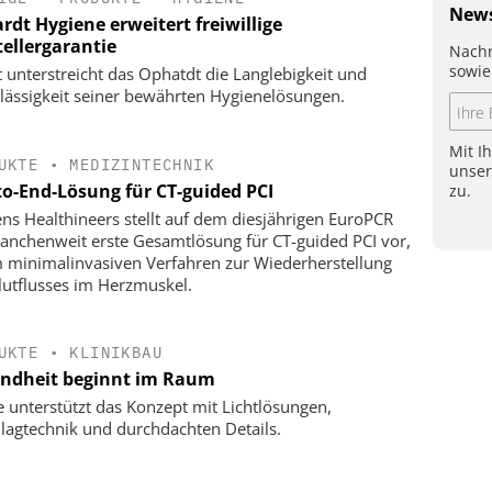
News
rdt Hygiene erweitert freiwillige
tellergarantie
Nachr
sowie
 unterstreicht das Ophatdt die Langlebigkeit und
lässigkeit seiner bewährten Hygienelösungen.
Mit I
UKTE
•
MEDIZINTECHNIK
unse
to-End-Lösung für CT-guided PCI
zu.
ns Healthineers stellt auf dem diesjährigen EuroPCR
ranchenweit erste Gesamtlösung für CT-guided PCI vor,
 minimalinvasiven Verfahren zur Wiederherstellung
lutflusses im Herzmuskel.
UKTE
•
KLINIKBAU
ndheit beginnt im Raum
e unterstützt das Konzept mit Lichtlösungen,
lagtechnik und durchdachten Details.