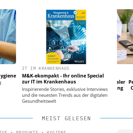
IT IM KRANKENHAUS
 AG
EASY SOFTWARE AG
ygiene
M&K-ekompakt - Ihr online Special
im
Digitalisierung im
zur IT im Krankenhaus
n digitaler
Personalmanagement: Von digitaler
Perso
d
 Steuerung
Ordnung zur KI-fähigen Steuerung
Ordn
Inspirierende Stories, exklusive Interviews
und die neuesten Trends aus der digitalen
Gesundheitswelt
MEIST GELESEN
IGE
•
PRODUKTE
•
HYGIENE