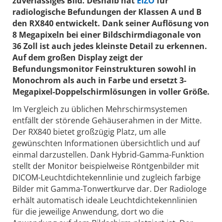
zuverlässiges Bild. Deshalb hat
EIZO
für
radiologische Befundungen der Klassen A und B
den RX840 entwickelt. Dank seiner Auflösung von
8 Megapixeln bei einer Bildschirmdiagonale von
36 Zoll ist auch jedes kleinste Detail zu erkennen.
Auf dem großen Display zeigt der
Befundungsmonitor Feinstrukturen sowohl in
Monochrom als auch in Farbe und ersetzt 3-
Megapixel-Doppelschirmlösungen in voller Größe.
Im Vergleich zu üblichen Mehrschirmsystemen
entfällt der störende Gehäuserahmen in der Mitte.
Der RX840 bietet großzügig Platz, um alle
gewünschten Informationen übersichtlich und auf
einmal darzustellen. Dank Hybrid-Gamma-Funktion
stellt der Monitor beispielweise Röntgenbilder mit
DICOM-Leuchtdichtekennlinie und zugleich farbige
Bilder mit Gamma-Tonwertkurve dar. Der Radiologe
erhält automatisch ideale Leuchtdichtekennlinien
für die jeweilige Anwendung, dort wo die