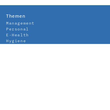
Themen
Management
Personal
E-Health
Hygiene
Labor
Medizintechnik
Klinikbau
Newsletter
Abo
Kontakt
Mediadaten
Über uns