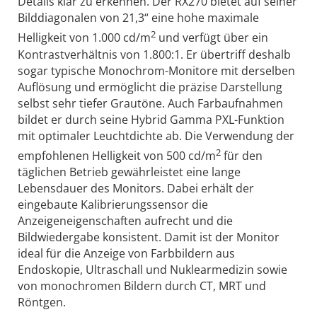
Details klar zu erkennen. Der RX270 bietet auf seiner
Bilddiagonalen von 21,3“ eine hohe maximale
2
Helligkeit von 1.000 cd/m
und verfügt über ein
Kontrastverhältnis von 1.800:1. Er übertriff deshalb
sogar typische Monochrom-Monitore mit derselben
Auflösung und ermöglicht die präzise Darstellung
selbst sehr tiefer Grautöne. Auch Farbaufnahmen
bildet er durch seine Hybrid Gamma PXL-Funktion
mit optimaler Leuchtdichte ab. Die Verwendung der
2
empfohlenen Helligkeit von 500 cd/m
für den
täglichen Betrieb gewährleistet eine lange
Lebensdauer des Monitors. Dabei erhält der
eingebaute Kalibrierungssensor die
Anzeigeneigenschaften aufrecht und die
Bildwiedergabe konsistent. Damit ist der Monitor
ideal für die Anzeige von Farbbildern aus
Endoskopie, Ultraschall und Nuklearmedizin sowie
von monochromen Bildern durch CT, MRT und
Röntgen.