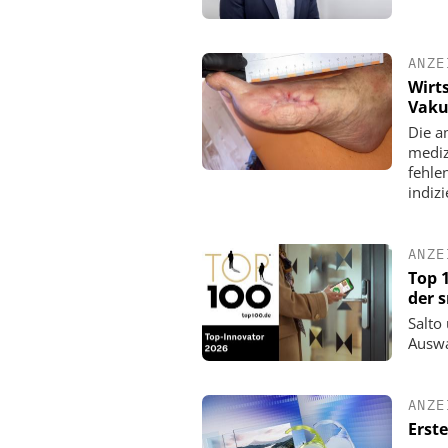
ANZE
Wirt
Vaku
Die a
mediz
fehle
indizi
ANZE
Top 
der 
Salto
Auswa
ANZE
Erst