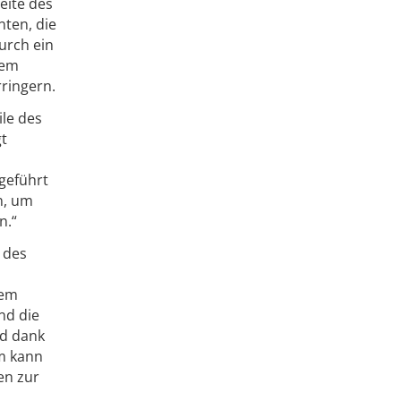
eite des
nten, die
urch ein
tem
rringern.
le des
gt
geführt
n, um
n.“
 des
dem
nd die
nd dank
m kann
en zur