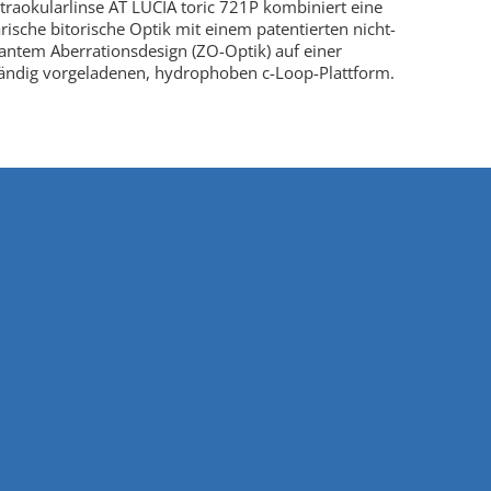
ntraokularlinse AT LUCIA toric 721P kombiniert eine
rische bitorische Optik mit einem patentierten nicht-
antem Aberrationsdesign (ZO-Optik) auf einer
tändig vorgeladenen, hydrophoben c-Loop-Plattform.