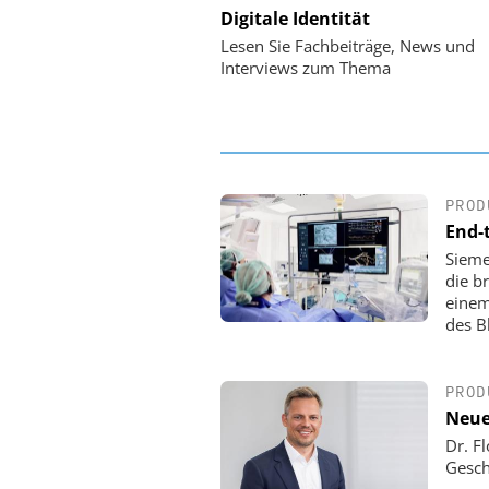
Digitale Identität
Digitalisierung 
Personalmanagement: Vo
Lesen Sie Fachbeiträge, News und
Ordnung zur KI-fähigen
Interviews zum Thema
PROD
End-
Sieme
die b
einem
des B
PROD
Neue
Dr. F
Gesch