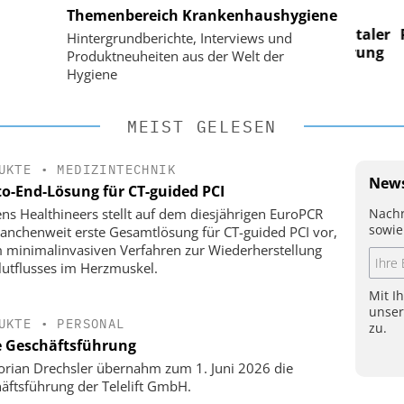
Themenbereich Krankenhaushygiene
im
Digitalisierung im
n digitaler
Personalmanagement: Von digitaler
Perso
Hintergrundberichte, Interviews und
 Steuerung
Ordnung zur KI-fähigen Steuerung
Ordn
Produktneuheiten aus der Welt der
Hygiene
MEIST GELESEN
UKTE
•
MEDIZINTECHNIK
News
to-End-Lösung für CT-guided PCI
Nachr
ns Healthineers stellt auf dem diesjährigen EuroPCR
sowie
ranchenweit erste Gesamtlösung für CT-guided PCI vor,
 minimalinvasiven Verfahren zur Wiederherstellung
lutflusses im Herzmuskel.
Mit I
unse
UKTE
•
PERSONAL
zu.
 Geschäftsführung
lorian Drechsler übernahm zum 1. Juni 2026 die
äftsführung der Telelift GmbH.