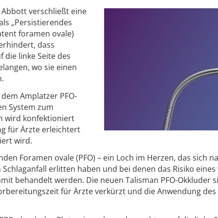
Abbott verschließt eine
als „Persistierendes
atent foramen ovale)
erhindert, dass
 die linke Seite des
elangen, wo sie einen
n.
f dem Amplatzer PFO-
den System zum
 wird konfektioniert
 für Ärzte erleichtert
ert wird.
den Foramen ovale (PFO) – ein Loch im Herzen, das sich n
n Schlaganfall erlitten haben und bei denen das Risiko eines
damit behandelt werden. Die neuen Talisman PFO-Okkluder s
 Vorbereitungszeit für Ärzte verkürzt und die Anwendung de