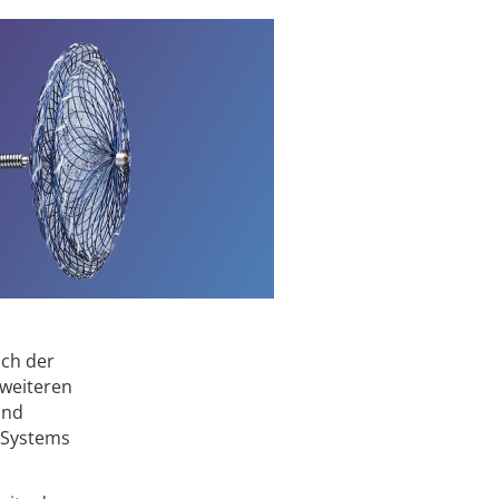
ach der
 weiteren
ind
s Systems