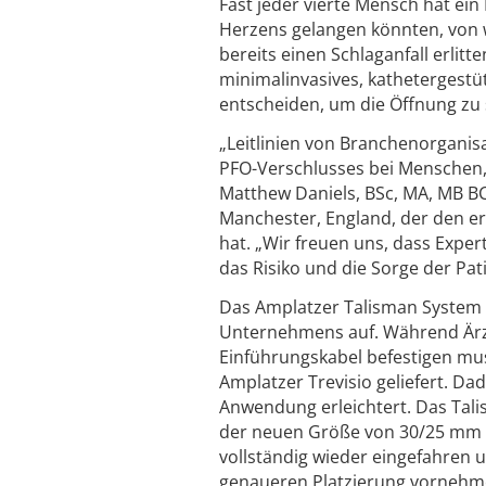
Fast jeder vierte Mensch hat ein
Herzens gelangen könnten, von w
bereits einen Schlaganfall erlit
minimalinvasives, kathetergestü
entscheiden, um die Öffnung zu s
„Leitlinien von Branchenorganis
PFO-Verschlusses bei Menschen, d
Matthew Daniels, BSc, MA, MB BC
Manchester, England, der den e
hat. „Wir freuen uns, dass Exp
das Risiko und die Sorge der Pati
Das Amplatzer Talisman System
Unternehmens auf. Während Ärz
Einführungskabel befestigen mus
Amplatzer Trevisio geliefert. Da
Anwendung erleichtert. Das Talis
der neuen Größe von 30/25 mm p
vollständig wieder eingefahren 
genaueren Platzierung vornehm