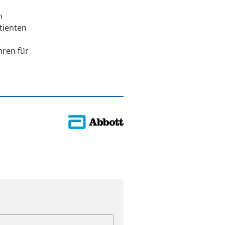
n
tienten
hren für