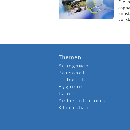
Die I
asphä
konst
volls
Themen
Management
Personal
E-Health
Hygiene
Labor
Medizintechnik
Klinikbau