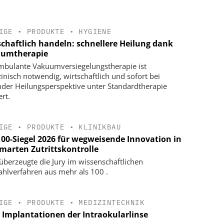
IGE
•
PRODUKTE
•
HYGIENE
schaftlich handeln: schnellere Heilung dank
umtherapie
mbulante Vakuumversiegelungstherapie ist
inisch notwendig, wirtschaftlich und sofort bei
nder Heilungsperspektive unter Standardtherapie
ert.
IGE
•
PRODUKTE
•
KLINIKBAU
100-Siegel 2026 für wegweisende Innovation in
smarten Zutrittskontrolle
 überzeugte die Jury im wissenschaftlichen
hlverfahren aus mehr als 100 .
IGE
•
PRODUKTE
•
MEDIZINTECHNIK
e Implantationen der Intraokularlinse