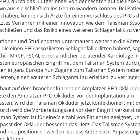
 PFO, durch das Blutgerinnsel von der rechten auf die linke S
o aus sie schließlich ins Gehirn wandern können. Bei Patie
ten haben, können sich Ärzte für einen Verschluss des PFOs d
tztes Verfahren mit einer Innovation wie dem Talisman Sys
chließen und das Risiko eines weiteren Schlaganfalls zu ve
ationen und Studiendaten untermauern weiterhin die Vortei
ie einen PFO-assoziierten Schlaganfall erlitten haben", sa
hir, MRCP, FSCAI, ehrenamtlicher beratender Kardiologe in
rsten europäischen Eingriff mit dem Talisman System durch
erten in ganz Europa nun Zugang zum Talisman System habe
enten, einen weiteren Schlaganfall zu erleiden, zu verringer
 baut auf dem branchenführenden Amplatzer PFO-Okkluder
te den Amplatzer PFO-Okkluder vor der Implantation am
sten, wird der Talisman Okkluder jetzt konfektioniert mit 
durch wird die Vorbereitungszeit vor dem Eingriff verkürzt u
man System ist für eine Vielzahl von Patienten geeignet, u
asst der Okkluder besser in das Herz. Das Talisman Syste
und neu positioniert werden, sodass Ärzte leicht Anpassung
en können.