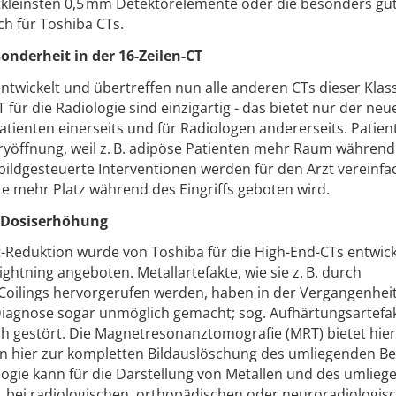
tkleinsten 0,5 mm Detektorelemente oder die besonders gu
ch für Toshiba CTs.
onderheit in der 16-Zeilen-CT
twickelt und übertreffen nun alle anderen CTs dieser Klas
für die Radiologie sind einzigartig - das bietet nur der neu
atienten einerseits und für Radiologen andererseits. Patien
ryöffnung, weil z. B. adipöse Patienten mehr Raum während
dgesteuerte Interventionen werden für den Arzt vereinfac
 mehr Platz während des Eingriffs geboten wird.
 Dosiserhöhung
kt-Reduktion wurde von Toshiba für die High-End-CTs entwic
ghtning angeboten. Metallartefakte, wie sie z. B. durch
Coilings hervorgerufen werden, haben in der Vergangenheit
Diagnose sogar unmöglich gemacht; sog. Aufhärtungsartefa
h gestört. Die Magnetresonanztomografie (MRT) bietet hie
nen hier zur kompletten Bildauslöschung des umliegenden B
ogie kann für die Darstellung von Metallen und des umlie
. bei radiologischen, orthopädischen oder neuroradiologis