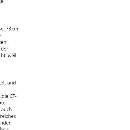
te
se: 78 cm
e
ten
 der
ht, weil
kelt und
 die CT-
kte
r auch
ereiches
genden
chen