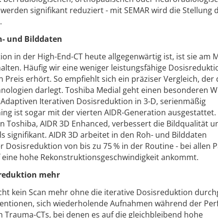
 werden signifikant reduziert - mit SEMAR wird die Stellung 
.
oh- und Bilddaten
ion in der High-End-CT heute allgegenwärtig ist, ist sie am 
alten. Häufig wir eine weniger leistungsfähige Dosisredukti
Preis erhört. So empfiehlt sich ein präziser Vergleich, der 
ologien darlegt. To­shiba Medial geht einen besonderen We
 Adaptiven Iterativen Dosisreduktion in 3-D, serienmäßig
ning ist sogar mit der vierten AIDR-Generation ausgestattet.
n Toshiba, AIDR 3D Enhanced, verbessert die Bildqualität u
signifikant. AIDR 3D arbeitet in den Roh- und Bilddaten
 Dosisreduktion von bis zu 75 % in der Routine - bei allen P
uf eine hohe Rekonstruktionsgeschwindigkeit ankommt.
sreduktion mehr
cht kein Scan mehr ohne die iterative Dosisreduktion durch
rventionen, sich wiederholende Aufnahmen während der Per
h Trauma-CTs, bei denen es auf die gleichbleibend hohe