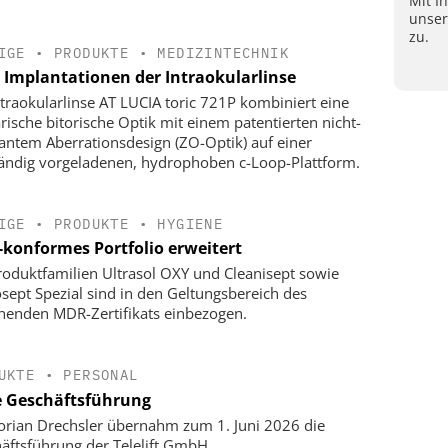
Mit I
unse
zu.
IGE
•
PRODUKTE
•
MEDIZINTECHNIK
e Implantationen der Intraokularlinse
ntraokularlinse AT LUCIA toric 721P kombiniert eine
rische bitorische Optik mit einem patentierten nicht-
antem Aberrationsdesign (ZO-Optik) auf einer
tändig vorgeladenen, hydrophoben c-Loop-Plattform.
IGE
•
PRODUKTE
•
HYGIENE
konformes Portfolio erweitert
roduktfamilien Ultrasol OXY und Cleanisept sowie
sept Spezial sind in den Geltungsbereich des
henden MDR-Zertifikats einbezogen.
UKTE
•
PERSONAL
 Geschäftsführung
lorian Drechsler übernahm zum 1. Juni 2026 die
äftsführung der Telelift GmbH.