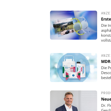
ANZE
Erst
Die I
asphä
konst
volls
ANZE
MDR-
Die P
Desco
beste
PROD
Neue
Dr. F
Gesch