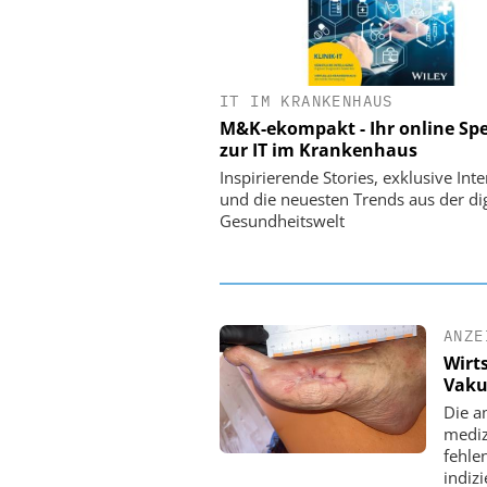
IT IM KRANKENHAUS
EASY SOFTWARE
M&K-ekompakt - Ihr online Spe
Digitalisierung 
zur IT im Krankenhaus
Personalmanagement: Vo
Ordnung zur KI-fähigen
Inspirierende Stories, exklusive Int
und die neuesten Trends aus der dig
Gesundheitswelt
ANZE
Wirt
Vaku
Die a
mediz
fehle
indizi