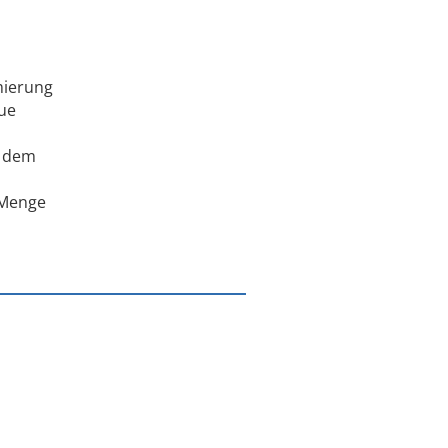
mierung
ue
h dem
e Menge