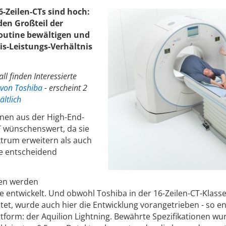
-Zeilen-CTs sind hoch:
den Großteil der
Routine bewältigen und
eis-Leistungs-Verhältnis
ll finden Interessierte
von Toshiba
- erscheint 2
ältlich
onen aus der High-End-
T wünschenswert, da sie
ktrum erweitern als auch
e entscheidend
nen werden
e entwickelt. Und obwohl Toshiba in der 16-Zeilen-CT-Klass
tet, wurde auch hier die Entwicklung vorangetrieben - so e
attform: der Aquilion Lightning. Bewährte Spezifikationen w