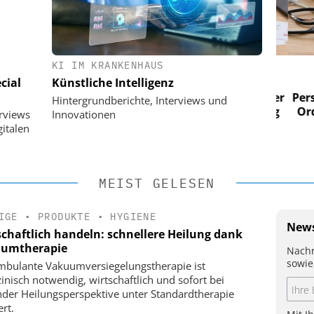
KI IM KRANKENHAUS
 AG
EASY SOFTWARE AG
cial
Künstliche Intelligenz
im
Digitalisierung im
n digitaler
Personalmanagement: Von digitaler
Perso
Hintergrundberichte, Interviews und
 Steuerung
Ordnung zur KI-fähigen Steuerung
Ordn
erviews
Innovationen
italen
MEIST GELESEN
IGE
•
PRODUKTE
•
HYGIENE
News
schaftlich handeln: schnellere Heilung dank
umtherapie
Nachr
sowie
mbulante Vakuumversiegelungstherapie ist
inisch notwendig, wirtschaftlich und sofort bei
nder Heilungsperspektive unter Standardtherapie
ert.