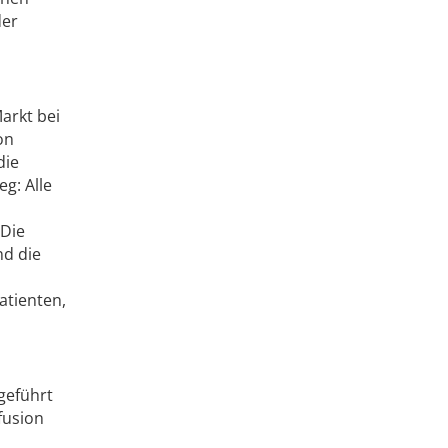
der
Markt bei
on
die
g: Alle
 Die
nd die
atienten,
geführt
fusion