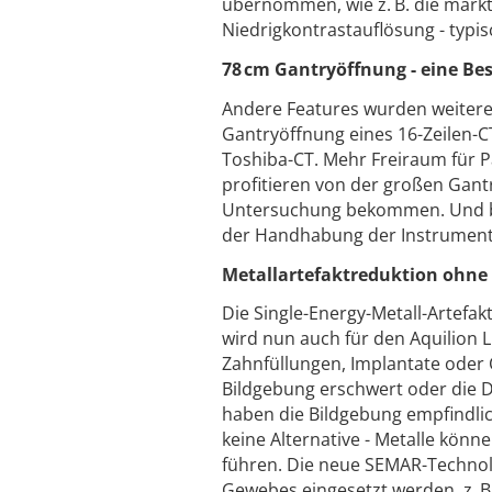
übernommen, wie z. B. die mark
Niedrigkontrastauf­lösung - typis
78 cm Gantryöffnung - eine ­Bes
Andere Features wurden weiteren
Gantryöffnung eines 16-Zeilen-CT 
Toshiba-CT. Mehr Freiraum für P
profitieren von der großen Gant
Untersuchung bekommen. Und bil
der Handhabung der Instrumente
Metallartefaktreduktion ohne
Die Single-Energy-Metall-Artefa
wird nun auch für den Aquilion Li
Zahnfüllungen, Implantate oder 
Bildgebung erschwert oder die 
haben die Bildgebung empfindlic
keine Alternative - Metalle kön
führen. Die neue SEMAR-Technol
Gewebes eingesetzt werden, z. B