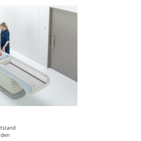
e
ntstand
urden