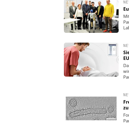
NE
Eu
Mi
Pa
La
NE
Si
EU
Da
wi
Par
NE
Fr
zu
Fo
Pa