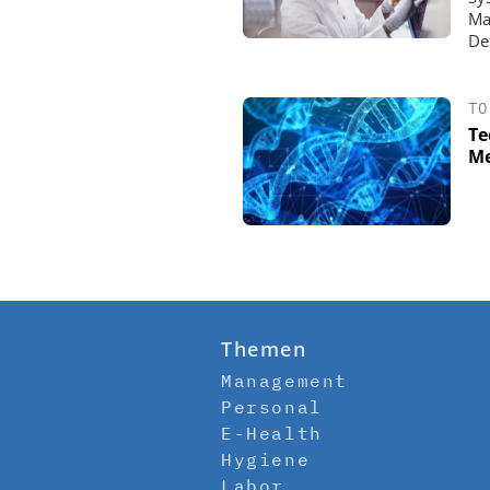
Ma
De
TO
Te
Me
Themen
Management
Personal
E-Health
Hygiene
Labor