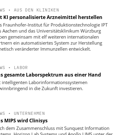
WS
•
AUS DEN KLINIKEN
t KI personalisierte Arzneimittel herstellen
s Fraunhofer-Institut für Produktionstechnologie IPT
s Aachen und das Universitätsklinikum Würzburg
ben gemeinsam mit elf weiteren internationalen
rtnern ein automatisiertes System zur Herstellung
netisch veränderter Immunzellen entwickelt.
WS
•
LABOR
s gesamte Laborspektrum aus einer Hand
t intelligenten Laborinformationssystemen
winnbringend in die Zukunft investieren.
WS
•
UNTERNEHMEN
s MIPS wird Clinisys
ch dem Zusammenschluss mit Sunquest Information
stems, Horizon Lab Systems und Apollo LIMS unter der