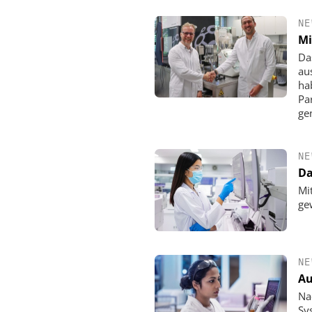
NE
Mi
Da
au
ha
Pa
ge
NE
Da
Mi
ge
NE
Au
Na
Sy