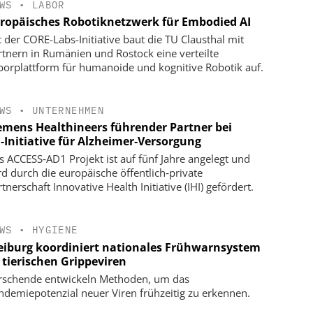
WS
•
LABOR
ropäisches Robotiknetzwerk für Embodied AI
t der CORE-Labs-Initiative baut die TU Clausthal mit
rtnern in Rumänien und Rostock eine verteilte
borplattform für humanoide und kognitive Robotik auf.
WS
•
UNTERNEHMEN
emens Healthineers führender Partner bei
‑Initiative für Alzheimer‑Versorgung
s ACCESS‑AD1 Projekt ist auf fünf Jahre angelegt und
rd durch die europäische öffentlich‑private
tnerschaft Innovative Health Initiative (IHI) gefördert.
WS
•
HYGIENE
eiburg koordiniert nationales Frühwarnsystem
 tierischen Grippeviren
rschende entwickeln Methoden, um das
ndemiepotenzial neuer Viren frühzeitig zu erkennen.