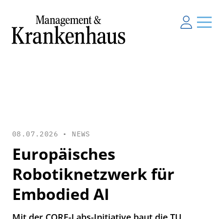
08.07.2026 •
NEWS
Europäisches
Robotiknetzwerk für
Embodied AI
Mit der CORE-Labs-Initiative baut die TU