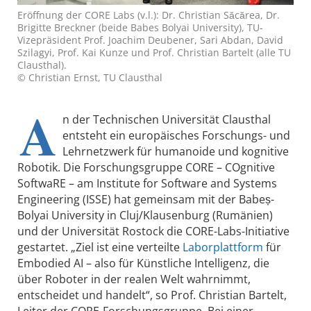
Eröffnung der CORE Labs (v.l.): Dr. Christian Săcărea, Dr.
Brigitte Breckner (beide Babes Bolyai University), TU-
Vizepräsident Prof. Joachim Deubener, Sari Abdan, David
Szilagyi, Prof. Kai Kunze und Prof. Christian Bartelt (alle TU
Clausthal).
© Christian Ernst, TU Clausthal
A
n der Technischen Universität Clausthal
entsteht ein europäisches Forschungs- und
Lehrnetzwerk für humanoide und kognitive
Robotik. Die Forschungsgruppe CORE – COgnitive
SoftwaRE – am Institute for Software and Systems
Engineering (ISSE) hat gemeinsam mit der Babeș-
Bolyai University in Cluj/Klausenburg (Rumänien)
und der Universität Rostock die CORE-Labs-Initiative
gestartet. „Ziel ist eine verteilte
Laborplattform
für
Embodied AI – also für Künstliche Intelligenz, die
über Roboter in der realen Welt wahrnimmt,
entscheidet und handelt“, so Prof. Christian Bartelt,
Leiter der CORE-Forschungsgruppe. Bei einer