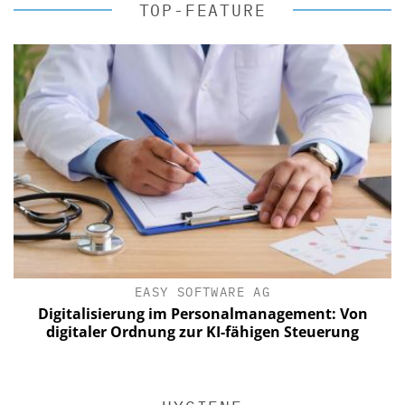
TOP-FEATURE
EASY SOFTWARE AG
isierung im Personalmanagement: Von
Digitalisie
ler Ordnung zur KI-fähigen Steuerung
digitaler 