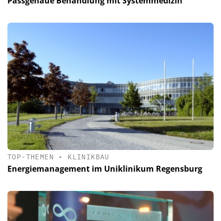
Passgenaue Behandlung mit Systemmedizin
TOP-THEMEN
•
KLINIKBAU
Energiemanagement im Uniklinikum Regensburg