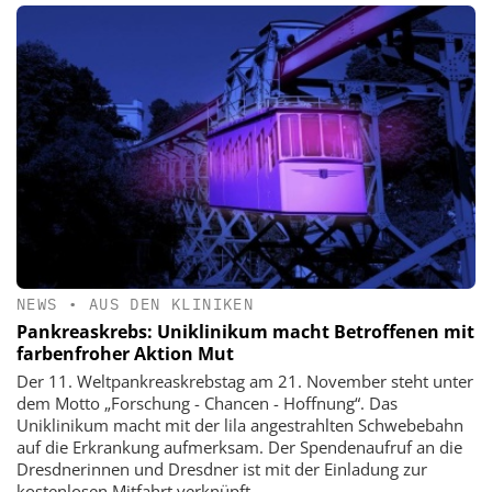
NEWS
•
AUS DEN KLINIKEN
Pankreaskrebs: Uniklinikum macht Betroffenen mit
farbenfroher Aktion Mut
Der 11. Weltpankreaskrebstag am 21. November steht unter
dem Motto „Forschung - Chancen - Hoffnung“. Das
Uniklinikum macht mit der lila angestrahlten Schwebebahn
auf die Erkrankung aufmerksam. Der Spendenaufruf an die
Dresdnerinnen und Dresdner ist mit der Einladung zur
kostenlosen Mitfahrt verknüpft.