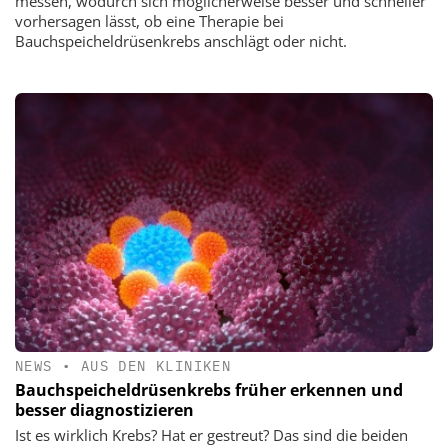
messen, wodurch sich möglicherweise besser und schneller
vorhersagen lässt, ob eine Therapie bei
Bauchspeicheldrüsenkrebs anschlägt oder nicht.
NEWS
•
AUS DEN KLINIKEN
Bauchspeicheldrüsenkrebs früher erkennen und
besser diagnostizieren
Ist es wirklich Krebs? Hat er gestreut? Das sind die beiden