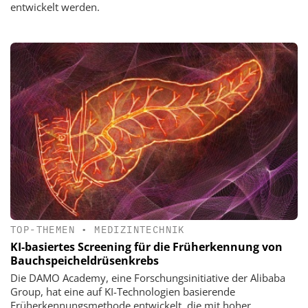
entwickelt werden.
TOP-THEMEN
•
MEDIZINTECHNIK
KI-basiertes Screening für die Früherkennung von
Bauchspeicheldrüsenkrebs
Die DAMO Academy, eine Forschungsinitiative der Alibaba
Group, hat eine auf KI-Technologien basierende
Früherkennungsmethode entwickelt, die mit hoher