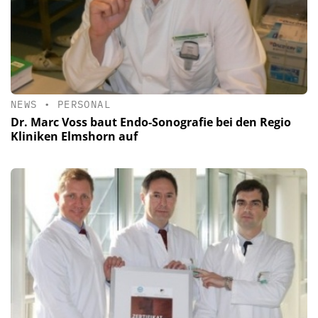
NEWS
•
PERSONAL
Dr. Marc Voss baut Endo-Sonografie bei den Regio
Kliniken Elmshorn auf