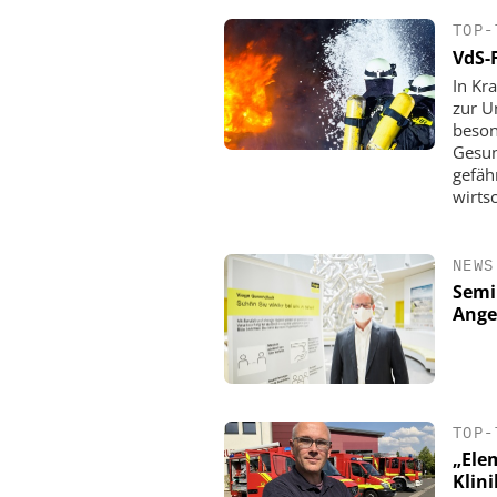
TOP-
VdS-
In Kr
zur U
beson
Gesun
gefäh
wirts
NEWS
Semi
Ange
TOP-
„Ele
Klin