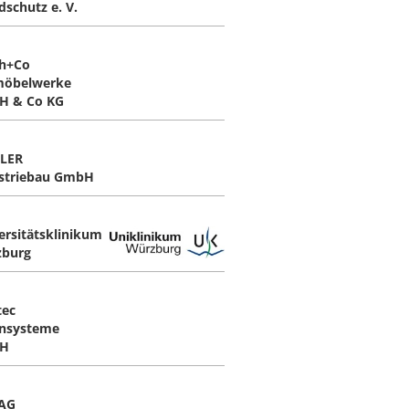
dschutz e. V.
h+Co
möbelwerke
H & Co KG
LER
striebau GmbH
ersitätsklinikum
burg
tec
nsysteme
H
AG