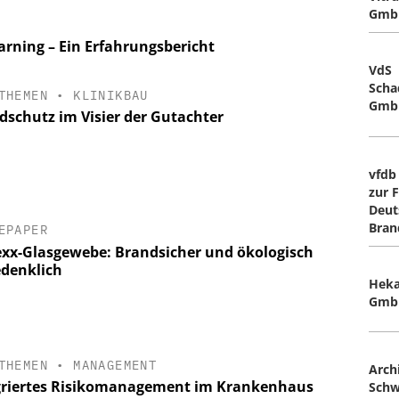
Gmb
arning – Ein Erfahrungsbericht
VdS
Scha
THEMEN
•
KLINIKBAU
Gmb
dschutz im Visier der Gutachter
vfdb
zur 
Deut
Bran
EPAPER
exx-Glasgewebe: Brandsicher und ökologisch
denklich
Heka
Gmb
THEMEN
•
MANAGEMENT
Arch
griertes Risikomanagement im Krankenhaus
Schw