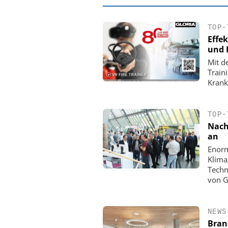
TOP-
Effe
und 
Mit de
Train
Krank
TOP-
Nach
an
Enorm
EASY SOFTWARE
Klima
Digitalisierung 
Techn
Personalmanagement: Vo
von G
Ordnung zur KI-fähigen
NEWS
Bran