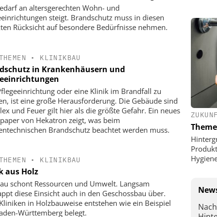
edarf an altersgerechten Wohn- und
eeinrichtungen steigt. Brandschutz muss in diesen
ten Rücksicht auf besondere Bedürfnisse nehmen.
THEMEN
•
KLINIKBAU
dschutz in Krankenhäusern und
geeinrichtungen
Pflegeeinrichtung oder eine Klinik im Brandfall zu
n, ist eine große Herausforderung. Die Gebäude sind
ex und Feuer gilt hier als die größte Gefahr. Ein neues
ZUKUN
paper von Hekatron zeigt, was beim
Theme
entechnischen Brandschutz beachtet werden muss.
Hinterg
Produkt
Hygien
THEMEN
•
KLINIKBAU
k aus Holz
au schont Ressourcen und Umwelt. Langsam
News
ppt diese Einsicht auch in den Geschossbau über.
 Kliniken in Holzbauweise entstehen wie ein Beispiel
Nach
aden-Württemberg belegt.
Hint