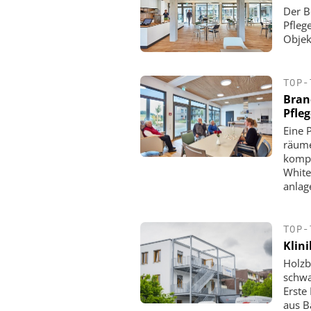
Der B
Pfleg
Objek
TOP-
Bran
Pfle
Eine 
räume
kompl
White
anlag
TOP-
Klini
Holzb
schwa
Erste
aus B