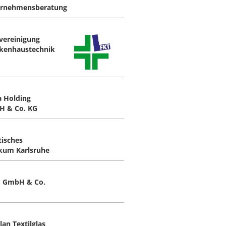
rnehmensberatung
vereinigung
kenhaustechnik
a Holding
 & Co. KG
tisches
ikum Karlsruhe
 GmbH & Co.
lan Textilglas