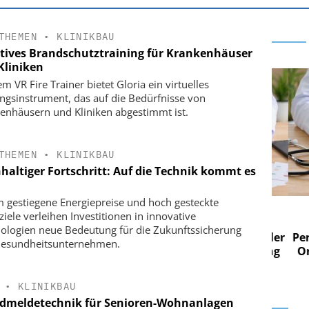
THEMEN
•
KLINIKBAU
ktives Brandschutztraining für Krankenhäuser
Kliniken
m VR Fire Trainer bietet Gloria ein virtuelles
ingsinstrument, das auf die Bedürfnisse von
enhäusern und Kliniken abgestimmt ist.
THEMEN
•
KLINIKBAU
haltiger Fortschritt: Auf die Technik kommt es
 gestiegene Energiepreise und hoch gesteckte
 AG
EASY SOFTWARE AG
ziele verleihen Investitionen in innovative
im
Digitalisierung im
ologien neue Bedeutung für die Zukunftssicherung
n digitaler
Personalmanagement: Von digitaler
Perso
esundheitsunternehmen.
 Steuerung
Ordnung zur KI-fähigen Steuerung
Ordn
•
KLINIKBAU
dmeldetechnik für Senioren-Wohnanlagen