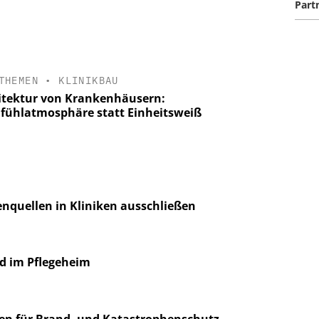
Part
THEMEN
•
KLINIKBAU
itektur von Krankenhäusern:
fühlatmosphäre statt Einheitsweiß
enquellen in Kliniken ausschließen
d im Pflegeheim
en für Brand- und Katastrophenschutz