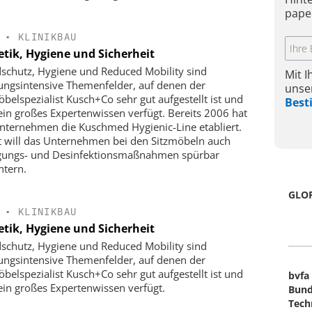
pape
•
KLINIKBAU
etik, Hygiene und Sicherheit
schutz, Hygiene und Reduced Mobility sind
Mit 
ungsintensive Themenfelder, auf denen der
unse
öbelspezialist Kusch+Co sehr gut aufgestellt ist und
Bes
ein großes Expertenwissen verfügt. Bereits 2006 hat
nternehmen die Kuschmed Hygienic-Line etabliert.
 will das Unternehmen bei den Sitzmöbeln auch
gungs- und Desinfektionsmaßnahmen spürbar
htern.
GLO
•
KLINIKBAU
etik, Hygiene und Sicherheit
schutz, Hygiene und Reduced Mobility sind
ungsintensive Themenfelder, auf denen der
öbelspezialist Kusch+Co sehr gut aufgestellt ist und
bvfa
ein großes Expertenwissen verfügt.
Bund
Tech