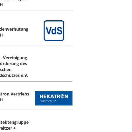
H
denverhütung
H
 - Vereinigung
Förderung des
schen
dschutzes e.V.
tron Vertriebs
H
itektengruppe
eitzer +