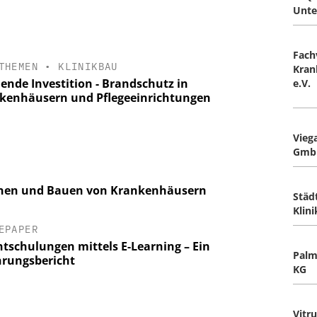
Unte
Fach
THEMEN
•
KLINIKBAU
Kran
ende Investition - Brandschutz in
e.V.
kenhäusern und Pflegeeinrichtungen
Vieg
GmbH
anen und Bauen von Krankenhäusern
Städ
Klin
EPAPER
chtschulungen mittels E-Learning – Ein
Palm
hrungsbericht
KG
Vitru