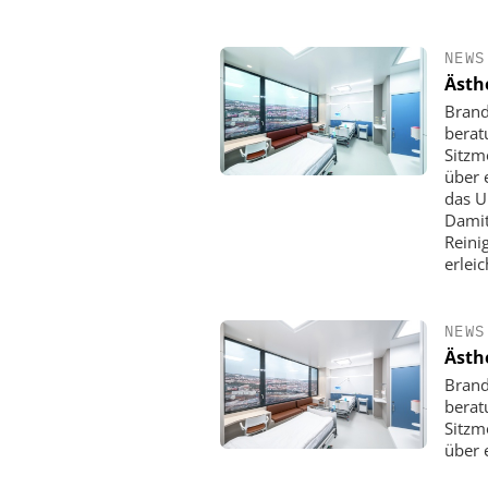
NEWS
Ästh
Brand
berat
Sitzm
über 
das U
Damit
Reini
erleic
NEWS
Ästh
Brand
berat
Sitzm
über 