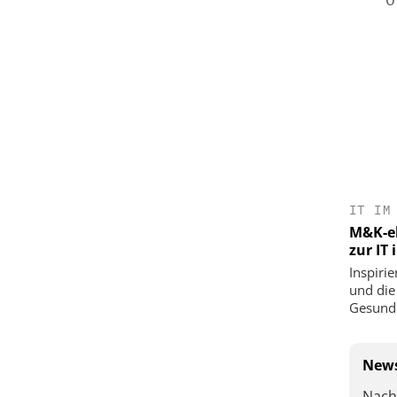
IT IM
M&K-ek
zur IT
Inspirie
und die
Gesundh
News
Nach