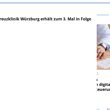
reuzklinik Würzburg erhält zum 3. Mal in Folge
ARE AG
EASY SOFTWARE AG
ung im
Digitalisierung im
 Von digitaler
Personalmanagement: Von digitaler
Pe
gen Steuerung
Ordnung zur KI-fähigen Steuerung
O
O