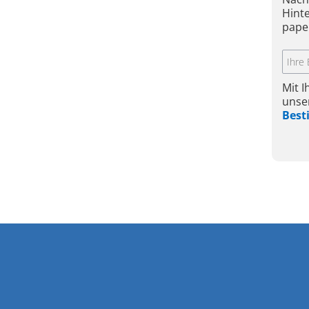
Hint
pape
Mit 
unse
Bes