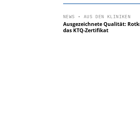
NEWS
•
AUS DEN KLINIKEN
Ausgezeichnete Qualität: Rotk
das KTQ-Zertifikat
EASY SOFTW
Digitalisier
Personalmanagement:
Ordnung zur KI-fähi