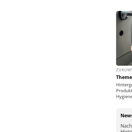
ZUKUN
Theme
Hinterg
Produkt
Hygien
News
Nach
Hint