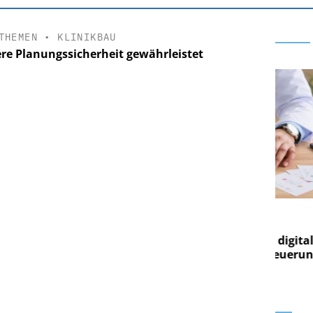
THEMEN
•
KLINIKBAU
re Planungssicherheit gewährleistet
RE AG
EASY SOFTWARE AG
ng im
Digitalisierung im
Von digitaler
Personalmanagement: Von digitaler
Pe
gen Steuerung
Ordnung zur KI-fähigen Steuerung
Or