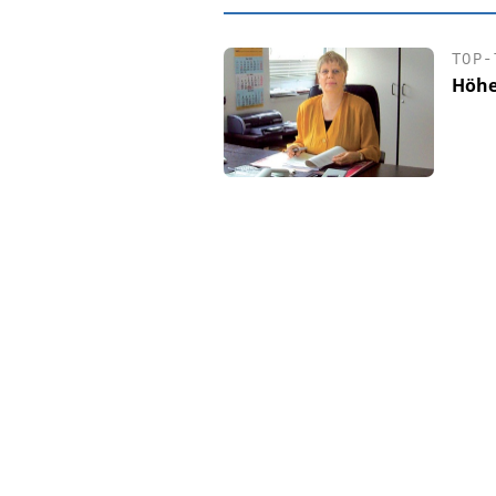
TOP-
Höhe
EASY SOFTWA
Digitalisieru
Personalmanagement: 
Ordnung zur KI-fähi