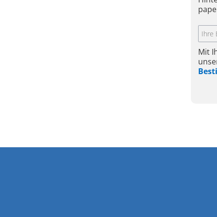
pape
Mit 
unse
Bes