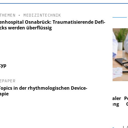
THEMEN
•
MEDIZINTECHNIK
enhospital Osnabrück: Traumatisierende Defi-
cks werden überflüssig
typ
EPAPER
 AG
EASY SOFTWARE AG
Topics in der rhythmologischen Device-
 im
Digitalisierung im
apie
n digitaler
Personalmanagement: Von digitaler
Perso
 Steuerung
Ordnung zur KI-fähigen Steuerung
Ordn
L