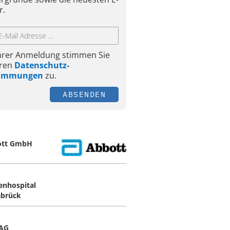
r.
Ihrer Anmeldung stimmen Sie
ren
Datenschutz-
timmungen
zu.
ABSENDEN
ott GmbH
enhospital
brück
AG