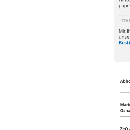
pape
Mit 
unse
Bes
Abb
Mari
Osna
ZeQ 