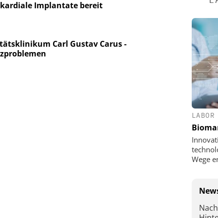
 kardiale Implantate bereit
tätsklinikum Carl Gustav Carus -
erzproblemen
LABOR
Bioma
Innovat
technol
Wege e
News
Nach
Hint