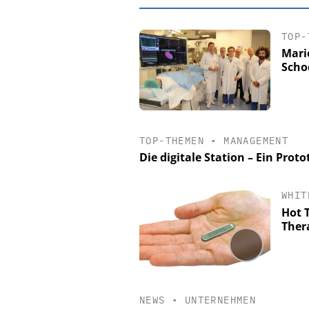
TOP-
Mari
Scho
TOP-THEMEN
•
MANAGEMENT
Die digitale Station – Ein Proto
WHIT
EASY SOFTWARE
Hot 
Digitalisierung
Ther
Personalmanagement: Vo
Ordnung zur KI-fähigen
NEWS
•
UNTERNEHMEN