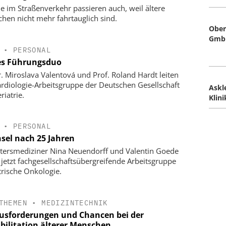
le im Straßenverkehr passieren auch, weil ältere
hen nicht mehr fahrtauglich sind.
Ober
Gmb
•
PERSONAL
s Führungsduo
r. Miroslava Valentová und Prof. Roland Hardt leiten
ardiologie-Arbeitsgruppe der Deutschen Gesellschaft
Askl
riatrie.
Klini
•
PERSONAL
sel nach 25 Jahren
ltersmediziner Nina Neuendorff und Valentin Goede
n jetzt fachgesellschaftsübergreifende Arbeitsgruppe
trische Onkologie.
THEMEN
•
MEDIZINTECHNIK
usforderungen und Chancen bei der
bilitation älterer Menschen