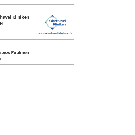
havel Kliniken
H
epios Paulinen
k