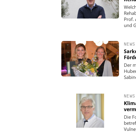
Welch
Rehab
Prof.
und G
NEWS
Sarko
Förd
Der m
Huber
Sabin
NEWS
Klim
verm
Die F
betre
Vulne