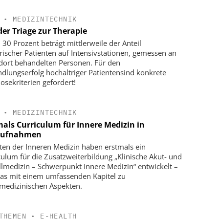
•
MEDIZINTECHNIK
der Triage zur Therapie
u 30 Prozent beträgt mittlerweile der Anteil
trischer Patienten auf Intensivstationen, gemessen an
 dort behandelten Personen. Für den
dlungserfolg hochaltriger Patientensind konkrete
osekriterien gefordert!
•
MEDIZINTECHNIK
mals Curriculum für Innere Medizin in
aufnahmen
ten der Inneren Medizin haben erstmals ein
culum für die Zusatzweiterbildung „Klinische Akut- und
llmedizin – Schwerpunkt Innere Medizin“ entwickelt –
as mit einem umfassenden Kapitel zu
smedizinischen Aspekten.
THEMEN
•
E-HEALTH