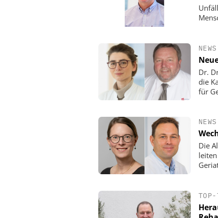
Unfäl
Mensc
NEWS
Neue
Dr. D
die K
für Ge
NEWS
Wech
Die A
leite
Geria
TOP-
Hera
Reha