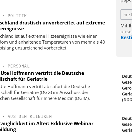
•
POLITIK
schland drastisch unvorbereitet auf extreme
Mit 
eereignisse
unse
chland ist auf extreme Hitzeereignisse wie einen
Bes
dom und anhaltende Temperaturen von mehr als 40
bislang unzureichend vorbereitet.
•
PERSONAL
. Ute Hoffmann vertritt die Deutsche
Deut
lschaft für Geriatrie
Gesel
 Ute Hoffmann vertritt ab sofort die Deutsche
Gero
lschaft für Geriatrie (DGG) im Ausschuss der
Geria
chen Gesellschaft für Innere Medizin (DGIM).
(DGG
•
AUS DEN KLINIKEN
Deut
tauglichkeit im Alter: Exklusive Webinar-
Gesel
bildung
Geria