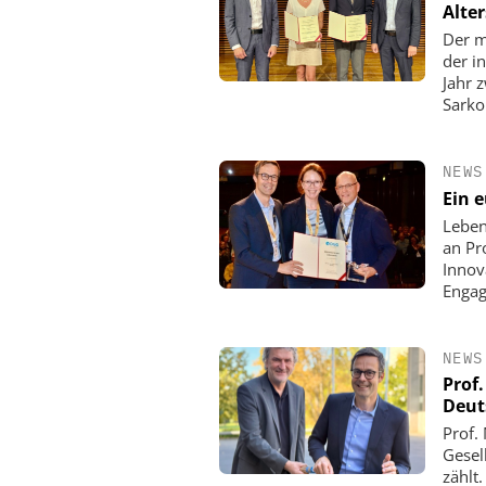
Alte
Der m
der i
Jahr 
Sarko
NEWS
Ein 
Leben
an Pr
Innov
Engag
NEWS
Prof
Deut
Prof.
Gesel
zählt.