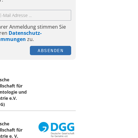
Ihrer Anmeldung stimmen Sie
ren
Datenschutz-
timmungen
zu.
ABSENDEN
sche
lschaft für
ntologie und
trie e.V.
G)
sche
lschaft für
trie e. V.