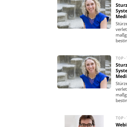
Stur
Syst
Medi
Stürz
verle
maßge
besti
TOP-
Stur
Syst
Medi
Stürz
verle
maßge
besti
TOP-
Webi