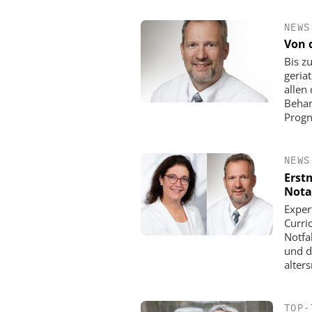
NEWS
Von 
Bis z
geria
allen
Behan
Progn
NEWS
Erst
Not
Exper
Curri
Notfa
und d
alter
TOP-