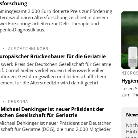
rsforschung
it insgesamt 2.000 Euro dotierte Preis zur Förderung
nterdisziplinären Altersforschung zeichnet in diesem
zwei Forschungsarbeiten zur Delir-Therapie und
penie-Diagnostik aus.
•
AUSZEICHNUNGEN
europäischer Brückenbauer für die Geriatrie
swerk-Preis der Deutschen Gesellschaft für Geriatrie
of. Cornel Sieber verliehen: ein Lebenswerk voller
MICRO
ationen, Gestaltungswillen und leidenschaftlichem
Hygie
ement für die Altersmedizin wird damit geehrt.
Lesen S
zum Th
•
PERSONAL
. Michael Denkinger ist neuer Präsident der
News
schen Gesellschaft für Geriatrie
 Michael Denkinger ist neuer Präsident der Deutschen
Nach
lschaft für Geriatrie (DGG), die rund 2.000 Mitglieder
Hint
pape