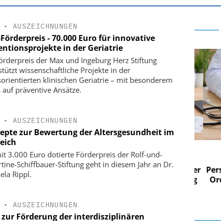
•
AUSZEICHNUNGEN
Förderpreis - 70.000 Euro für innovative
entionsprojekte in der Geriatrie
örderpreis der Max und Ingeburg Herz Stiftung
stützt wissenschaftliche Projekte in der
sorientierten klinischen Geriatrie – mit besonderem
 auf präventive Ansätze.
•
AUSZEICHNUNGEN
epte zur Bewertung der Altersgesundheit im
leich
 AG
EASY SOFTWARE AG
it 3.000 Euro dotierte Förderpreis der Rolf-und-
im
Digitalisierung im
tine-Schiffbauer-Stiftung geht in diesem Jahr an Dr.
n digitaler
Personalmanagement: Von digitaler
Perso
ela Rippl.
 Steuerung
Ordnung zur KI-fähigen Steuerung
Ordn
•
AUSZEICHNUNGEN
 zur Förderung der interdisziplinären