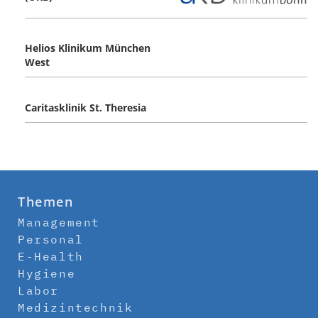
Helios Klinikum München
West
Caritasklinik St. Theresia
Themen
Management
Personal
E-Health
Hygiene
Labor
Medizintechnik