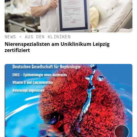
NEWS
•
AUS DEN KLINIKEN
Nierenspezialisten am Uniklinikum Leipzig
zertifiziert