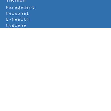
Themen
Management
Personal
E-Health
Hygiene
Labor
Medizintechnik
Klinikbau
Newsletter
Abo
Kontakt
Mediadaten
Über uns
Impressum
Datenschutz