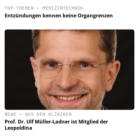
TOP-THEMEN
•
MEDIZINTECHNIK
Entzündungen kennen keine Organgrenzen
NEWS
•
AUS DEN KLINIKEN
Prof. Dr. Ulf Müller-Ladner ist Mitglied der
Leopoldina