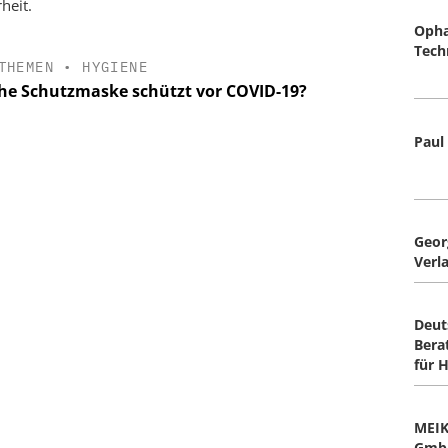
heit.
Opha
Tech
THEMEN
•
HYGIENE
he Schutzmaske schützt vor COVID-19?
Paul
Geor
Verl
Deut
Bera
für 
MEIK
Gmb