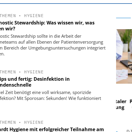
THEMEN
•
HYGIENE
nostic Stewardship: Was wissen wir, was
en wir?
ostic Stewardship sollte in die Arbeit der
neteams auf allen Ebenen der Patientenversorgung
m Bereich der Umgebungsuntersuchungen integriert
n.
THEMEN
•
HYGIENE
ps und fertig: Desinfektion in
ndenschnelle
 AG
EASY SOFTWARE AG
iel Zeit benötigt eine voll wirksame, sporizide
 im
Digitalisierung im
fektion? Mit Sporosan: Sekunden! Wie funktioniert
n digitaler
Personalmanagement: Von digitaler
Perso
 Steuerung
Ordnung zur KI-fähigen Steuerung
Ordn
THEMEN
•
HYGIENE
rdt Hygiene mit erfolgreicher Teilnahme am
D