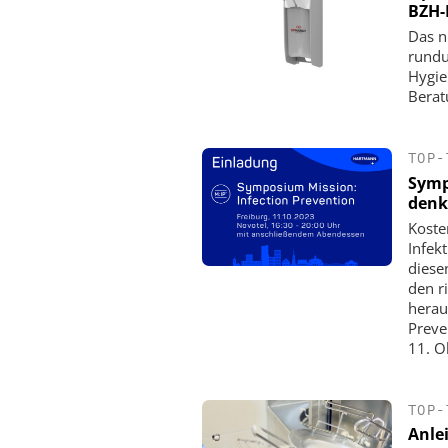
BZH-
Das n
rundu
Hygie
Berat
TOP-
Symp
denk
Koste
Infek
diese
den r
herau
Preve
11. O
TOP-
Anle