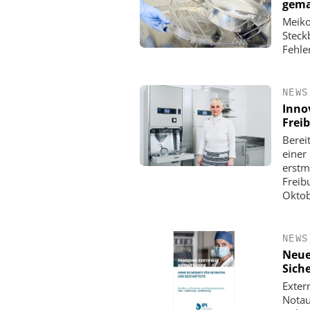
gem
Meiko 
Steck
Fehle
NEWS
Inno
Frei
Berei
einer
erstm
Freib
Oktob
NEWS
Neue
Sich
Exter
Notau