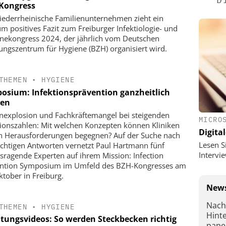
Kongress
iederrheinische Familienunternehmen zieht ein
m positives Fazit zum Freiburger Infektiologie- und
nekongress 2024, der jährlich vom Deutschen
ungszentrum für Hygiene (BZH) organisiert wird.
THEMEN
•
HYGIENE
osium: Infektionsprävention ganzheitlich
en
nexplosion und Fachkräftemangel bei steigenden
MICRO
tionszahlen: Mit welchen Konzepten können Kliniken
Digital
n Herausforderungen begegnen? Auf der Suche nach
Lesen S
ichtigen Antworten vernetzt Paul Hartmann fünf
Interv
sragende Experten auf ihrem Mission: Infection
ntion Symposium im Umfeld des BZH-Kongresses am
ktober in Freiburg.
News
Nach
THEMEN
•
HYGIENE
Hint
itungsvideos: So werden Steckbecken richtig
pape