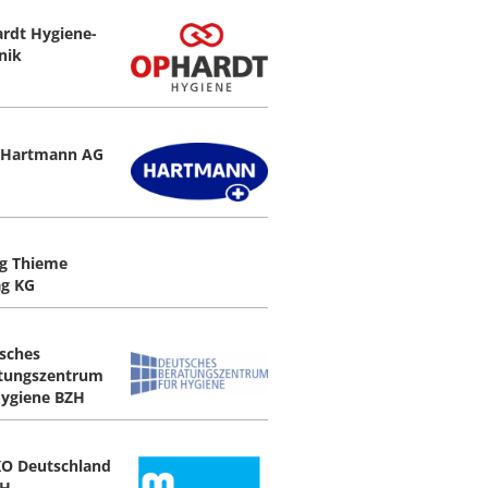
rdt Hygiene-
nik
 Hartmann AG
g Thieme
ag KG
sches
tungszentrum
Hygiene BZH
O Deutschland
H