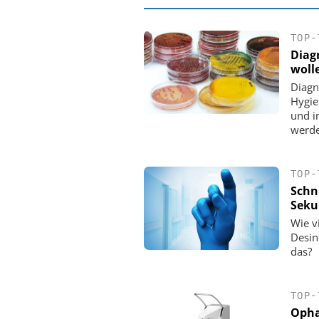
TOP-
Diag
woll
Diagn
Hygie
und i
werde
TOP-
Schni
Seku
EASY SOFTWARE
Wie v
Digitalisierung
Desin
Personalmanagement: Vo
das?
Ordnung zur KI-fähigen
TOP-
Opha