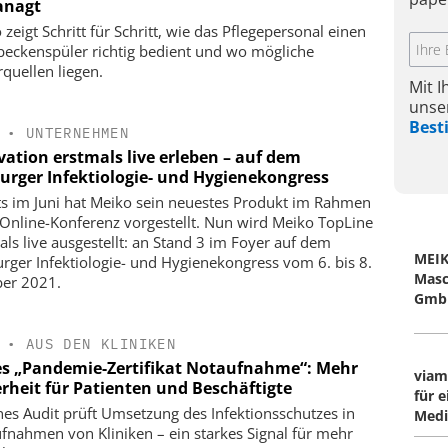
anagt
zeigt Schritt für Schritt, wie das Pflegepersonal einen
beckenspüler richtig bedient und wo mögliche
rquellen liegen.
Mit 
unse
Bes
•
UNTERNEHMEN
vation erstmals live erleben – auf dem
burger Infektiologie- und Hygienekongress
ts im Juni hat Meiko sein neuestes Produkt im Rahmen
 Online-Konferenz vorgestellt. Nun wird Meiko TopLine
als live ausgestellt: an Stand 3 im Foyer auf dem
MEI
urger Infektiologie- und Hygienekongress vom 6. bis 8.
Masc
er 2021.
GmbH
•
AUS DEN KLINIKEN
s „Pandemie-Zertifikat Notaufnahme“: Mehr
viam
erheit für Patienten und Beschäftigte
für 
nes Audit prüft Umsetzung des Infektionsschutzes in
Medi
fnahmen von Kliniken – ein starkes Signal für mehr