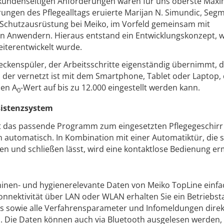
e kundenseitigen Anforderungen waren für uns oberste Maxi
ungen des Pflegealltags eruierte Marijan N. Simundic, Segm
 Schutzausrüstung bei Meiko, im Vorfeld gemeinsam mit
en Anwendern. Hieraus entstand ein Entwicklungskonzept, 
eiterentwickelt wurde.
ckenspüler, der Arbeitsschritte eigenständig übernimmt, 
 der vernetzt ist mit dem Smartphone, Tablet oder Laptop,
sen A
-Wert auf bis zu 12.000 eingestellt werden kann.
0
sistenzsystem
t das passende Programm zum eingesetzten Pflegegeschirr
n automatisch. In Kombination mit einer Automatiktür, die s
n und schließen lässt, wird eine kontaktlose Bedienung er
hinen- und hygienerelevante Daten von Meiko TopLine einfa
onnektivität über LAN oder WLAN erhalten Sie ein Betriebs
s sowie alle Verfahrensparameter und Infomeldungen direkt
. Die Daten können auch via Bluetooth ausgelesen werden