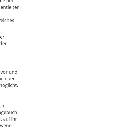
me bei
entleiter
welches
der
 der
 vor und
ich per
möglicht.
ch
tagebuch
 auf Ihr
, wenn