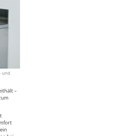
- und
ithält –
 zum
t
omfort
 ein