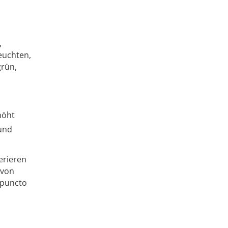
,
euchten,
grün,
höht
und
erieren
 von
 puncto