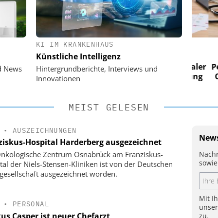
KI IM KRANKENHAUS
 AG
EASY SOFTWARE AG
Künstliche Intelligenz
im
Digitalisierung im
n digitaler
Personalmanagement: Von digitaler
Perso
d News
Hintergrundberichte, Interviews und
 Steuerung
Ordnung zur KI-fähigen Steuerung
Ordn
Innovationen
MEIST GELESEN
•
AUSZEICHNUNGEN
News
ziskus-Hospital Harderberg ausgezeichnet
Nachr
nkologische Zentrum Osnabrück am Franziskus-
sowie
tal der Niels-Stensen-Kliniken ist von der Deutschen
gesellschaft ausgezeichnet worden.
Mit I
•
PERSONAL
unse
us Casper ist neuer Chefarzt
zu.