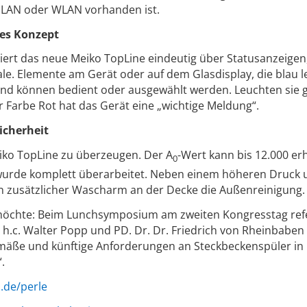
ie LAN oder WLAN vorhanden ist.
ues Konzept
ert das neue Meiko TopLine eindeutig über Statusanzeigen
ale. Elemente am Gerät oder auf dem Glasdisplay, die blau l
– und können bedient oder ausgewählt werden. Leuchten sie 
er Farbe Rot hat das Gerät eine „wichtige Meldung“.
icherheit
iko TopLine zu überzeugen. Der A
-Wert kann bis 12.000 er
0
wurde komplett überarbeitet. Neben einem höheren Druck 
n zusätzlicher Wascharm an der Decke die Außenreinigung.
möchte: Beim Lunchsymposium am zweiten Kongresstag ref
. h.c. Walter Popp und PD. Dr. Dr. Friedrich von Rheinbaben
gemäße und künftige Anforderungen an Steckbeckenspüler in
.
.de/perle