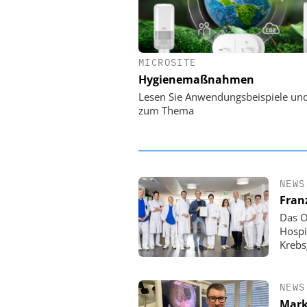
MICROSITE
EASY SOFTWARE
Hygienemaßnahmen
Digitalisierung 
Personalmanagement: Vo
Lesen Sie Anwendungsbeispiele un
Ordnung zur KI-fähigen
zum Thema
NEWS
Fran
Das O
Hospi
Krebs
NEWS
Mark