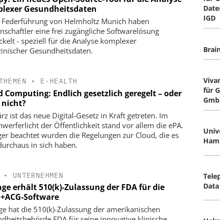
lexer Gesundheitsdaten
Date
IGD
​Unter Federführung von Helmholtz Munich haben
nschaftler eine frei zugängliche Softwarelösung
ckelt - speziell für die Analyse komplexer
Brai
inischer Gesundheitsdaten.
Viva
THEMEN
•
E-HEALTH
für 
d Computing: Endlich gesetzlich geregelt – oder
Gmb
 nicht?
rz ist das neue Digital-Gesetz in Kraft getreten. Im
nwerferlicht der Öffentlichkeit stand vor allem die ePA.
Univ
er beachtet wurden die Regelungen zur Cloud, die es
Ham
durchaus in sich haben.
•
UNTERNEHMEN
Tele
Dat
ge erhält 510(k)-Zulassung der FDA für die
s +ACG-Software
ge hat die 510(k)-Zulassung der amerikanischen
dheitsbehörde FDA für seine innovative klinische