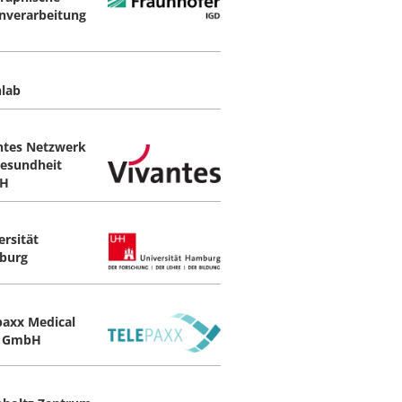
nverarbeitung
nlab
ntes Netzwerk
Gesundheit
H
ersität
burg
paxx Medical
a GmbH