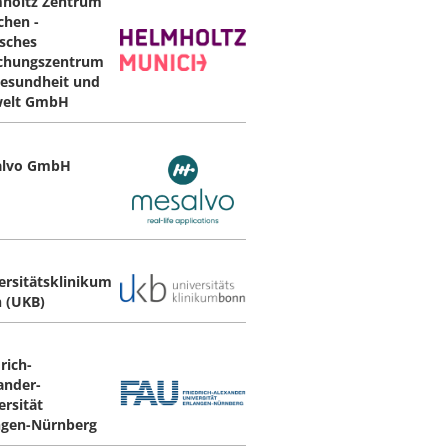
holtz Zentrum
hen -
sches
chungszentrum
Gesundheit und
elt GmbH
alvo GmbH
ersitätsklinikum
 (UKB)
rich-
ander-
ersität
ngen-Nürnberg