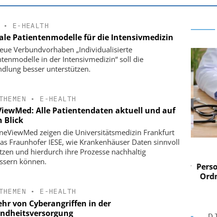
•
E-HEALTH
tale Patientenmodelle für die Intensivmedizin
eue Verbundvorhaben „Individualisierte
ntenmodelle in der Intensivmedizin“ soll die
dlung besser unterstützen.
THEMEN
•
E-HEALTH
iewMed: Alle Patientendaten aktuell und auf
 Blick
neViewMed zeigen die Universitätsmedizin Frankfurt
as Fraunhofer IESE, wie Krankenhäuser Daten sinnvoll
 AG
EASY SOFTWARE AG
tzen und hierdurch ihre Prozesse nachhaltig
im
Digitalisierung im
ssern können.
n digitaler
Personalmanagement: Von digitaler
Perso
 Steuerung
Ordnung zur KI-fähigen Steuerung
Ordn
THEMEN
•
E-HEALTH
hr von Cyberangriffen in der
ndheitsversorgung
D