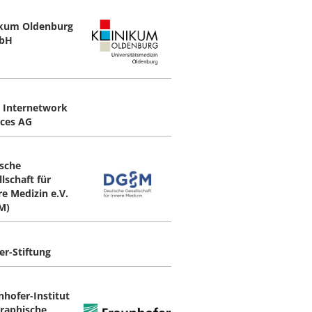
ikum Oldenburg
bH
 Internetwork
ices AG
sche
lschaft für
re Medizin e.V.
M)
er-Stiftung
nhofer-Institut
Graphische