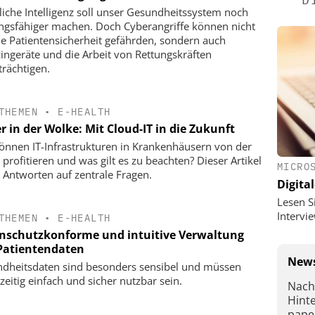
liche Intelligenz soll unser Gesundheitssystem noch
ungsfähiger machen. Doch Cyberangriffe können nicht
ie Patientensicherheit gefährden, sondern auch
ingeräte und die Arbeit von Rettungskräften
trächtigen.
THEMEN
•
E-HEALTH
r in der Wolke: Mit Cloud-IT in die Zukunft
önnen IT-Infrastrukturen in Krankenhäusern von der
 profitieren und was gilt es zu beachten? Dieser Artikel
MICRO
rt Antworten auf zentrale Fragen.
Digital
Lesen S
Interv
THEMEN
•
E-HEALTH
nschutzkonforme und intuitive Verwaltung
Patientendaten
News
dheitsdaten sind besonders sensibel und müssen
zeitig einfach und sicher nutzbar sein.
Nach
Hint
pape