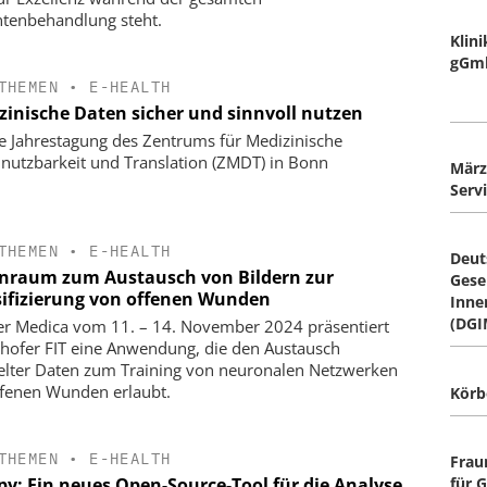
ntenbehandlung steht.
Klin
gGm
THEMEN
•
E-HEALTH
zinische Daten sicher und sinnvoll nutzen
e Jahrestagung des Zentrums für Medizinische
nutzbarkeit und Translation (ZMDT) in Bonn
März
Serv
THEMEN
•
E-HEALTH
Deut
nraum zum Austausch von Bildern zur
Gesel
sifizierung von offenen Wunden
Inne
(DGI
er Medica vom 11. – 14. November 2024 präsentiert
hofer FIT eine Anwendung, die den Austausch
elter Daten zum Training von neuronalen Netzwerken
ffenen Wunden erlaubt.
Körb
THEMEN
•
E-HEALTH
Frau
py: Ein neues Open-Source-Tool für die Analyse
für 