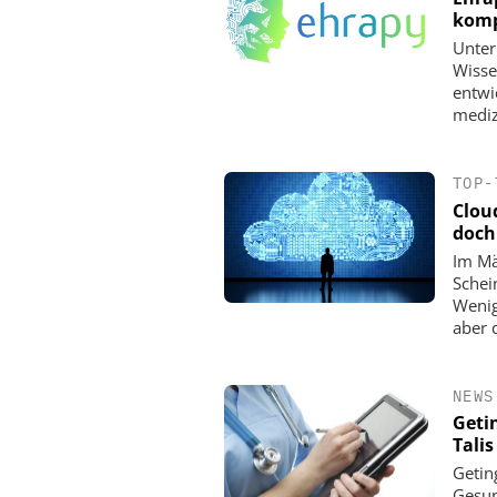
komp
​​​​​​
Wisse
entwi
mediz
TOP-
Clou
doch
Im Mä
Schei
Wenig
aber 
NEWS
Getin
Tali
Getin
Gesun