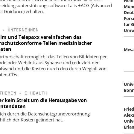
Helm
heidungsunterstützungssoftware Talis +ACG (Advanced
Münc
cal Guidance) erhalten.
Deut
Fors
für 
•
UNTERNEHMEN
Umw
film und Telepaxx vereinfachen das
nschutzkonforme Teilen medizinischer
daten
Mes
artnerschaft ermöglicht das Teilen von Bilddaten per
de oder Weblink aus Synapse und reduziert den
ufwand und die Kosten durch den durch Wegfall von
nten-CDs.
Univ
Bonn
THEMEN
•
E-HEALTH
er kein Streit um die Herausgabe von
entendaten
Fried
ich durch die Datenschutzgrundverordnung
Alex
chtlich der Kosten geändert hat.
Univ
Erla