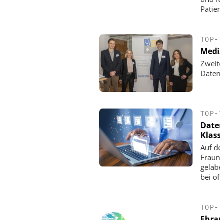
Patie
TOP-
Medi
Zweit
Daten
TOP-
Date
Klas
Auf d
Fraun
gelab
bei o
TOP-
Ehra