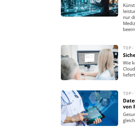
Künst
leist
nur d
Mediz
beein
TOP-
Siche
Wie k
Cloud
liefe
TOP-
Date
von 
Gesun
gleich