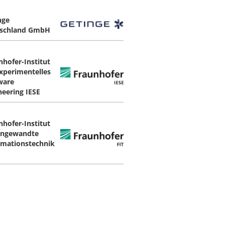
nge
schland GmbH
nhofer-Institut
Experimentelles
ware
neering IESE
nhofer-Institut
Angewandte
rmationstechnik