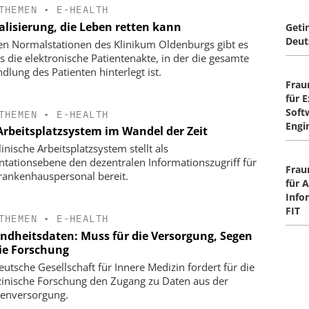
THEMEN
•
E-HEALTH
alisierung, die Leben retten kann
Geti
Deut
en Normalstationen des Klinikum Oldenburgs gibt es
ts die elektronische Patientenakte, in der die gesamte
dlung des Patienten hinterlegt ist.
Frau
für 
Soft
THEMEN
•
E-HEALTH
Engi
Arbeitsplatzsystem im Wandel der Zeit
inische Arbeitsplatzsystem stellt als
ntationsebene den dezentralen Informationszugriff für
Frau
rankenhauspersonal bereit.
für 
Info
FIT
THEMEN
•
E-HEALTH
ndheitsdaten: Muss für die Versorgung, Segen
die Forschung
eutsche Gesellschaft für Innere Medizin fordert für die
inische Forschung den Zugang zu Daten aus der
enversorgung.