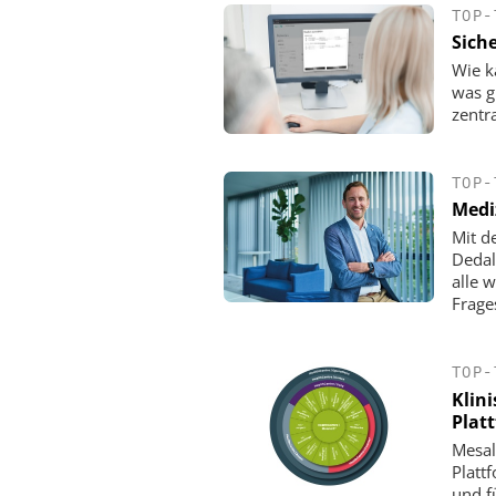
TOP-
Siche
Wie k
was gi
zentr
TOP-
Medi
Mit d
Dedal
alle 
Frage
TOP-
Klini
Plat
Mesal
Platt
und f