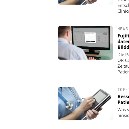
Entsc
Clini
NEWS
Fuji
date
Bild
Die P
QR-Co
Zeita
Patie
TOP-
Bess
Pati
Was s
hinsi