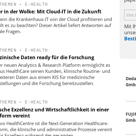
THEMEN
•
E-HEALTH
r in der Wolke: Mit Cloud-IT in die Zukunft
ann die Krankenhaus-IT von der Cloud profitieren und
lt es zu beachten? Dieser Artikel liefert Antworten auf
Mit 
ale Fragen.
unse
Bes
THEMEN
•
E-HEALTH
zinische Daten ready für die Forschung
er neuen Analytics & Research Platform ermöglicht es
us HealthCare seinen Kunden, klinische Routine- und
weiteren Daten aus einem KIS für medizinische
Deda
stellungen und die Forschung bereitzustellen.
Gmb
THEMEN
•
E-HEALTH
sche Exzellenz und Wirtschaftlichkeit in einer
FUJI
tform vereint
Gmb
vo HealthCentre ist die Next-Generation Healthcare-
form, die klinische und administrative Prozesse vereint
ür Exzellenz während der gesamten