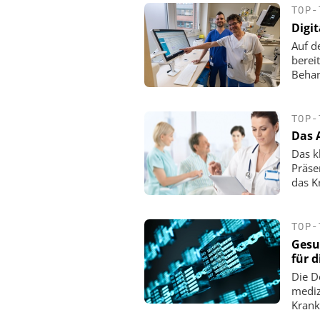
TOP-
Digit
Auf d
berei
Behan
TOP-
Das 
Das kl
Präse
das K
TOP-
Gesu
für 
Die D
mediz
Krank