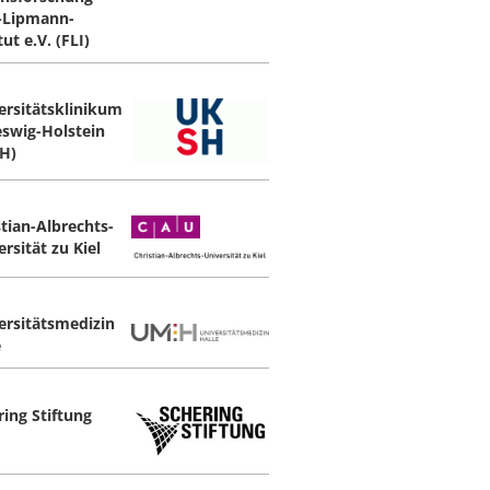
z-Lipmann-
tut e.V. (FLI)
ersitätsklinikum
eswig-Holstein
H)
stian-Albrechts-
rsität zu Kiel
ersitätsmedizin
e
ring Stiftung