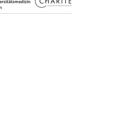
ersitätsmedizin
n