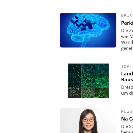
NEWS
Park
Die Z
wie M
Wande
genet
TOP-
Land
Baus
Dresd
um di
NEWS
Na C
Die Sc
herau