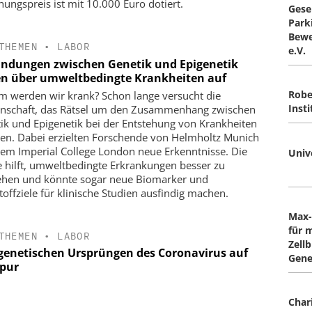
hungspreis ist mit 10.000 Euro dotiert.
Gesel
Park
Bewe
THEMEN
•
LABOR
e.V.
indungen zwischen Genetik und Epigenetik
en über umweltbedingte Krankheiten auf
Robe
 werden wir krank? Schon lange versucht die
Insti
nschaft, das Rätsel um den Zusammenhang zwischen
ik und Epigenetik bei der Entstehung von Krankheiten
sen. Dabei erzielten Forschende von Helmholtz Munich
em Imperial College London neue Erkenntnisse. Die
Unive
e hilft, umweltbedingte Erkrankungen besser zu
ehen und könnte sogar neue Biomarker und
toffziele für klinische Studien ausfindig machen.
Max-
für 
THEMEN
•
LABOR
Zell
genetischen Ursprüngen des Coronavirus auf
Gene
Spur
Chari