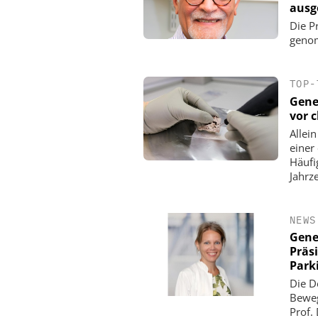
ausg
Die P
genom
TOP-
Gene
vor 
Allei
einer
Häufi
Jahrz
NEWS
Gene
Präs
Park
Die D
Beweg
Prof.