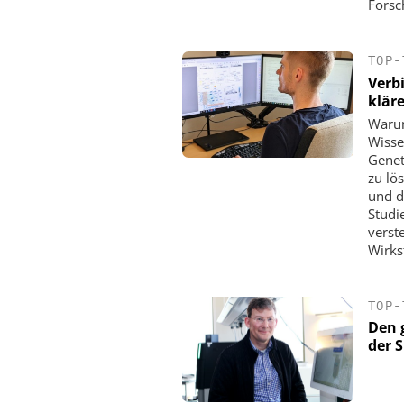
Forsc
TOP-
Verb
klär
Warum
Wisse
Genet
zu lö
und d
Studi
verst
Wirks
TOP-
Den 
der 