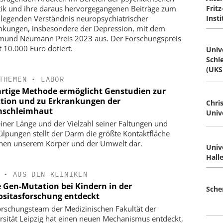
ik und ihre daraus hervorgegangenen Beiträge zum
Frit
legenden Verständnis neuropsychiatrischer
Insti
nkungen, insbesondere der Depression, mit dem
mund Neumann Preis 2023 aus. Der Forschungspreis
t 10.000 Euro dotiert.
Univ
Schl
(UKS
THEMEN
•
LABOR
rtige Methode ermöglicht Genstudien zur
tion und zu Erkrankungen der
Chri
schleimhaut
Unive
einer Länge und der Vielzahl seiner Faltungen und
ülpungen stellt der Darm die größte Kontaktfläche
hen unserem Körper und der Umwelt dar.
Univ
Hall
•
AUS DEN KLINIKEN
 Gen-Mutation bei Kindern in der
Sche
ositasforschung entdeckt
orschungsteam der Medizinischen Fakultät der
rsität Leipzig hat einen neuen Mechanismus entdeckt,