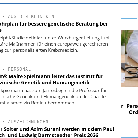
•
AUS DEN KLINIKEN
ahrplan für bessere genetische Beratung bei
s
elphi-Studie definiert unter Würzburger Leitung fünf
itäre Maßnahmen für einen europaweit gerechteren
g zur personalisierten Krebsmedizin.
•
PERSONAL
té: Malte Spielmann leitet das Institut für
zinische Genetik und Humangenetik
 Spielmann hat zum Jahresbeginn die Professur für
 AG
EASY SOFTWARE AG
inische Genetik und Humangenetik an der Charité –
im
Digitalisierung im
rsitätsmedizin Berlin übernommen.
n digitaler
Personalmanagement: Von digitaler
Perso
 Steuerung
Ordnung zur KI-fähigen Steuerung
Ordn
•
AUSZEICHNUNGEN
r Solter und Azim Surani werden mit dem Paul
ich- und Ludwig Darmstaedter-Preis 2026