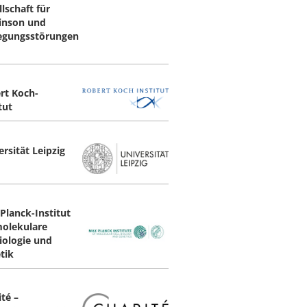
lschaft für
inson und
gungsstörungen
rt Koch-
tut
rsität Leipzig
Planck-Institut
molekulare
biologie und
tik
té –