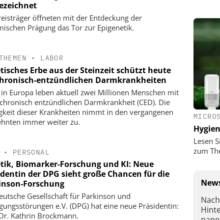
ezeichnet
reisträger öffneten mit der Entdeckung der
ischen Prägung das Tor zur Epigenetik.
THEMEN
•
LABOR
tisches Erbe aus der Steinzeit schützt heute
chronisch-entzündlichen Darmkrankheiten
n in Europa leben aktuell zwei Millionen Menschen mit
 chronisch entzündlichen Darmkrankheit (CED). Die
gkeit dieser Krankheiten nimmt in den vergangenen
MICRO
ehnten immer weiter zu.
Hygie
Lesen S
zum Th
•
PERSONAL
tik, Biomarker-Forschung und KI: Neue
identin der DPG sieht große Chancen für die
News
inson-Forschung
eutsche Gesellschaft für Parkinson und
Nach
ungsstörungen e.V. (DPG) hat eine neue Präsidentin:
Hint
 Dr. Kathrin Brockmann.
pape