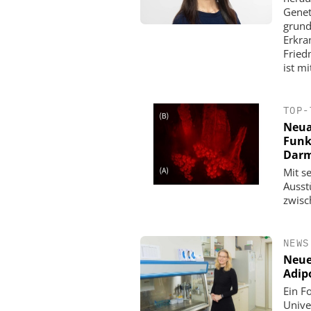
Genet
grund
Erkra
Fried
ist mi
TOP-
Neua
Funk
Darm
Mit s
Ausst
zwisc
NEWS
Neue
Adip
Ein F
Unive