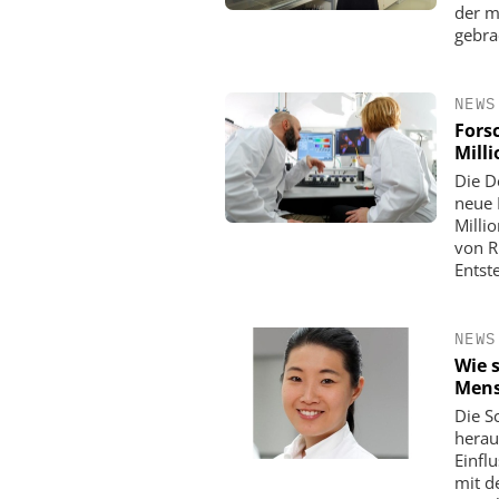
der m
gebra
NEWS
Fors
Mill
Die D
neue 
Milli
von R
Entst
NEWS
Wie 
Mens
Die S
herau
Einfl
mit d