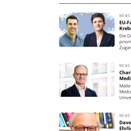
NEWS
EU-F
Kreb
Die D
prior
Zugan
NEWS
Chari
Medi
Malte
EASY SOFTWARE
Mediz
Digitalisierung 
Unive
Personalmanagement: Vo
Ordnung zur KI-fähigen
NEWS
Davo
Ehrl