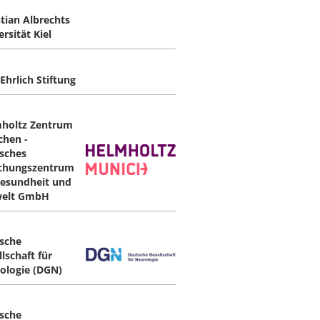
stian Albrechts
rsität Kiel
Ehrlich Stiftung
holtz Zentrum
hen -
sches
chungszentrum
Gesundheit und
elt GmbH
sche
lschaft für
ologie (DGN)
sche