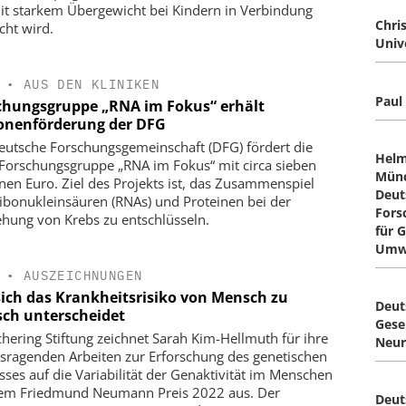
it starkem Übergewicht bei Kindern in Verbindung
Chri
cht wird.
Unive
•
AUS DEN KLINIKEN
Paul 
chungsgruppe „RNA im Fokus“ erhält
ionenförderung der DFG
eutsche Forschungsgemeinschaft (DFG) fördert die
Helm
Forschungsgruppe „RNA im Fokus“ mit circa sieben
Münc
onen Euro. Ziel des Projekts ist, das Zusammenspiel
Deut
ibonukleinsäuren (RNAs) und Proteinen bei der
Fors
ehung von Krebs zu entschlüsseln.
für 
Umw
•
AUSZEICHNUNGEN
sich das Krankheitsrisiko von Mensch zu
Deut
ch unterscheidet
Gesel
chering Stiftung zeichnet Sarah Kim-Hellmuth für ihre
Neur
sragenden Arbeiten zur Erforschung des genetischen
usses auf die Variabilität der Genaktivität im Menschen
em Friedmund Neumann Preis 2022 aus. Der
Deut