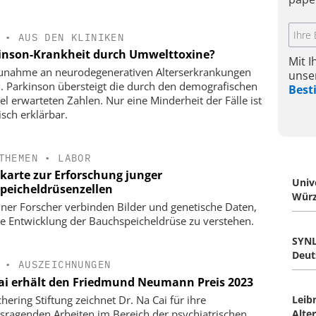
•
AUS DEN KLINIKEN
inson-Krankheit durch Umwelttoxine?
Mit 
unahme an neurodegenerativen Alterserkrankungen
unse
. Parkinson übersteigt die durch den demografischen
Bes
l erwarteten Zahlen. Nur eine Minderheit der Fälle ist
isch erklärbar.
THEMEN
•
LABOR
karte zur Erforschung junger
Univ
peicheldrüsenzellen
Würz
ner Forscher verbinden Bilder und genetische Daten,
e Entwicklung der Bauchspeicheldrüse zu verstehen.
SYNL
Deut
•
AUSZEICHNUNGEN
ai erhält den Friedmund Neumann Preis 2023
hering Stiftung zeichnet Dr. Na Cai für ihre
Leibn
sragenden Arbeiten im Bereich der psychiatrischen
Alte