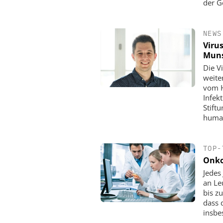
der G
NEWS
Viru
Muns
Die V
weite
vom H
Infek
Stift
human
TOP-
Onko
Jedes
an Le
bis z
dass 
insbe