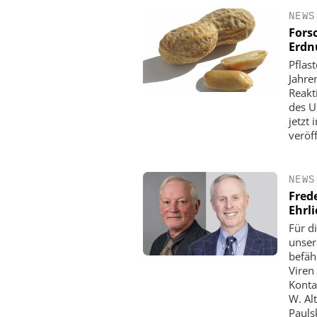
NEWS
Forsc
Erdn
Pflas
Jahren
Reakt
des U
jetzt
veröff
NEWS
Fred
Ehrl
Für d
unser
befäh
Viren
Konta
W. Al
Pauls