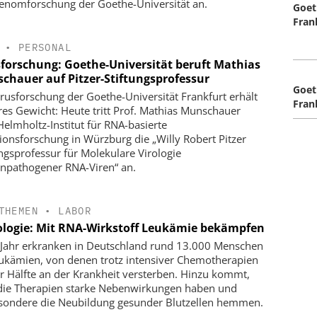
enomforschung der Goethe-Universität an.
Goet
Fran
•
PERSONAL
sforschung: Goethe-Universität beruft Mathias
chauer auf Pitzer-Stiftungsprofessur
Goet
irusforschung der Goethe-Universität Frankfurt erhält
Fran
res Gewicht: Heute tritt Prof. Mathias Munschauer
elmholtz-Institut für RNA-basierte
tionsforschung in Würzburg die „Willy Robert Pitzer
ungsprofessur für Molekulare Virologie
pathogener RNA-Viren“ an.
THEMEN
•
LABOR
logie: Mit RNA-Wirkstoff Leukämie bekämpfen
 Jahr erkranken in Deutschland rund 13.000 Menschen
ukämien, von denen trotz intensiver Chemotherapien
ur Hälfte an der Krankheit versterben. Hinzu kommt,
die Therapien starke Nebenwirkungen haben und
sondere die Neubildung gesunder Blutzellen hemmen.