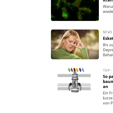
Kran
Warum
wiede
NEWS
Eske
Bis z
Depre
Behan
TOP-
So p
baum
an
Ein F
kurze
von P