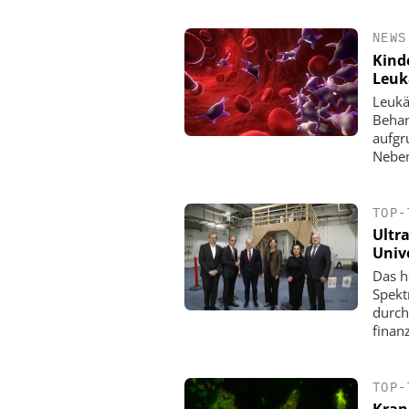
NEWS
Kind
Leuk
Leukä
Behan
aufgr
Neben
TOP-
Ultr
Univ
Das h
Spekt
durch
finanz
TOP-