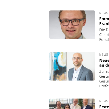
NEWS
Emmy
Fran
Die D
Clini
Forsc
NEWS
Neue
an d
Zur n
EASY SOFTWARE
Gesun
Digitalisierung 
Gesun
Personalmanagement: Vo
Profe
Ordnung zur KI-fähigen
NEWS
Erst