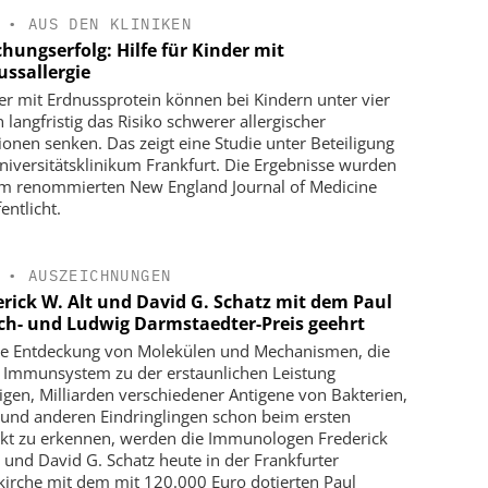
•
AUS DEN KLINIKEN
hungserfolg: Hilfe für Kinder mit
ussallergie
ter mit Erdnussprotein können bei Kindern unter vier
 langfristig das Risiko schwerer allergischer
ionen senken. Das zeigt eine Studie unter Beteiligung
niversitätsklinikum Frankfurt. Die Ergebnisse wurden
 im renommierten New England Journal of Medicine
entlicht.
•
AUSZEICHNUNGEN
erick W. Alt und David G. Schatz mit dem Paul
ich- und Ludwig Darmstaedter-Preis geehrt
ie Entdeckung von Molekülen und Mechanismen, die
 Immunsystem zu der erstaunlichen Leistung
igen, Milliarden verschiedener Antigene von Bakterien,
 und anderen Eindringlingen schon beim ersten
kt zu erkennen, werden die Immunologen Frederick
t und David G. Schatz heute in der Frankfurter
kirche mit dem mit 120.000 Euro dotierten Paul