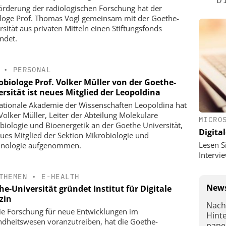
örderung der radiologischen Forschung hat der
loge Prof. Thomas Vogl gemeinsam mit der Goethe-
rsität aus privaten Mitteln einen Stiftungsfonds
ndet.
•
PERSONAL
obiologe Prof. Volker Müller von der Goethe-
rsität ist neues Mitglied der Leopoldina
ationale Akademie der Wissenschaften Leopoldina hat
 Volker Müller, Leiter der Abteilung Molekulare
MICRO
biologie und Bioenergetik an der Goethe Universität,
Digital
eues Mitglied der Sektion Mikrobiologie und
Lesen S
nologie aufgenommen.
Interv
THEMEN
•
E-HEALTH
News
e-Universität gründet Institut für Digitale
zin
Nach
e Forschung für neue Entwicklungen im
Hint
dheitswesen voranzutreiben, hat die Goethe-
pape