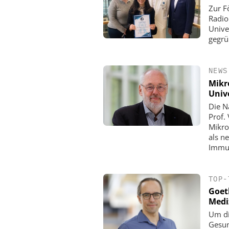
Zur F
Radio
Unive
gegrü
NEWS
Mikr
Unive
Die N
Prof.
Mikro
als n
Immu
TOP-
Goeth
Medi
Um di
Gesun