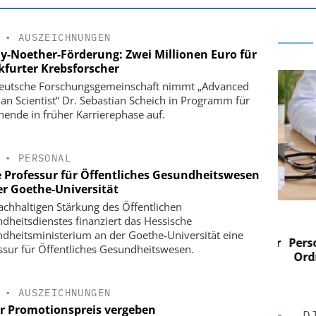
•
AUSZEICHNUNGEN
-Noether-Förderung: Zwei Millionen Euro für
kfurter Krebsforscher
eutsche Forschungsgemeinschaft nimmt „Advanced
cian Scientist“ Dr. Sebastian Scheich in Programm für
hende in früher Karrierephase auf.
•
PERSONAL
 Professur für Öffentliches Gesundheitswesen
er Goethe-Universität
achhaltigen Stärkung des Öffentlichen
 AG
EASY SOFTWARE AG
dheitsdienstes finanziert das Hessische
im
Digitalisierung im
dheitsministerium an der Goethe-Universität eine
n digitaler
Personalmanagement: Von digitaler
Perso
ssur für Öffentliches Gesundheitswesen.
 Steuerung
Ordnung zur KI-fähigen Steuerung
Ordn
•
AUSZEICHNUNGEN
er Promotionspreis vergeben
D