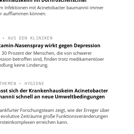
kenhauskeim im Dornröschenschlaf
 Infektionen mit Acinetobacter baumannii immer
r aufflammen können.
•
AUS DEN KLINIKEN
tamin-Nasenspray wirkt gegen Depression
u 30 Prozent der Menschen, die von schwerer
ssion betroffen sind, finden trotz medikamentöser
dlung keine Linderung.
THEMEN
•
HYGIENE
asst sich der Krankenhauskeim Acinetobacter
annii schnell an neue Umweltbedingungen
rankfurter Forschungsteam zeigt, wie der Erreger über
 evolutive Zeiträume große Funktionsveränderungen
roteinkomplexen erreichen kann.