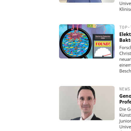
Univer
Klini
TOP-
Elek
Bakt
Forsc
Chris
neuar
einem
Besch
NEWS
Geno
Prof
Die G
Künstl
Junio
Univer