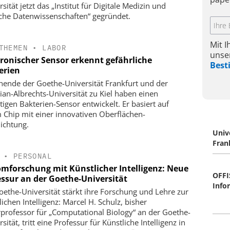
sität jetzt das „Institut für Digitale Medizin und
sche Datenwissenschaften“ gegründet.
Mit 
THEMEN
•
LABOR
unse
tronischer Sensor erkennt gefährliche
Bes
erien
hende der Goethe-Universität Frankfurt und der
tian-Albrechts-Universität zu Kiel haben einen
tigen Bakterien-Sensor entwickelt. Er basiert auf
 Chip mit einer innovativen Oberflächen-
ichtung.
Univ
Fran
•
PERSONAL
mforschung mit Künstlicher Intelligenz: Neue
OFFIS
essur an der Goethe-Universität
Info
oethe-Universität stärkt ihre Forschung und Lehre zur
ichen Intelligenz: Marcel H. Schulz, bisher
rprofessor für „Computational Biology“ an der Goethe-
sität, tritt eine Professur für Künstliche Intelligenz in