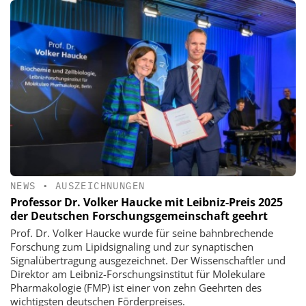
NEWS
•
AUSZEICHNUNGEN
Professor Dr. Volker Haucke mit Leibniz-Preis 2025
der Deutschen Forschungsgemeinschaft geehrt
Prof. Dr. Volker Haucke wurde für seine bahnbrechende
Forschung zum Lipidsignaling und zur synaptischen
Signalübertragung ausgezeichnet. Der Wissenschaftler und
Direktor am Leibniz-Forschungsinstitut für Molekulare
Pharmakologie (FMP) ist einer von zehn Geehrten des
wichtigsten deutschen Förderpreises.