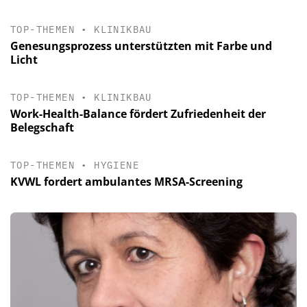
TOP-THEMEN
•
KLINIKBAU
Genesungsprozess unterstützten mit Farbe und
Licht
TOP-THEMEN
•
KLINIKBAU
Work-Health-Balance fördert Zufriedenheit der
Belegschaft
TOP-THEMEN
•
HYGIENE
KVWL fordert ambulantes MRSA-Screening