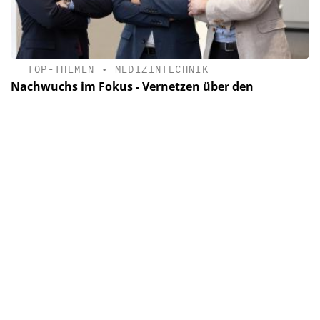
TOP-THEMEN
•
MEDIZINTECHNIK
Nachwuchs im Fokus - Vernetzen über den
Tellerrand hinaus
Weiterbildung, effiziente Strukturen, Vernetzen über den
Tellerrand hinaus: Wie gestaltet und prägt das Junge Forum
der Deutschen Gesellschaft für Thorax-, Herz- und
Gefäßchirurgie die Herzchirurgie von morgen?
Newsletter & e-Ausgabe
Nachrichten, Trends und Hintergründe sowie die
neuesten E-paper.
Mit Ihrer Anmeldung stimmen Sie unseren
Datenschutz-
Bestimmungen
zu.