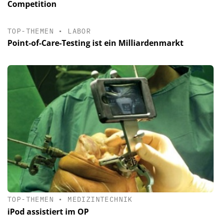
Competition
TOP-THEMEN
•
LABOR
Point-of-Care-Testing ist ein Milliardenmarkt
TOP-THEMEN
•
MEDIZINTECHNIK
iPod assistiert im OP